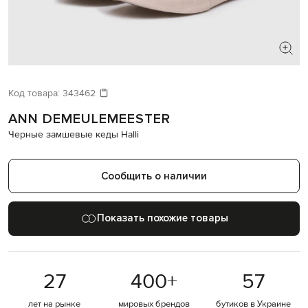
ИЩЕТЕ НОВЫЙ ОБРАЗ?
Давайте подберем что-то еще
Код товара:
343462
ANN DEMEULEMEESTER
Похожие товары
Черные замшевые кеды Halli
Сообщить о наличии
Показать похожие товары
27
400
+
57
лет на рынке
мировых брендов
бутиков в Украине