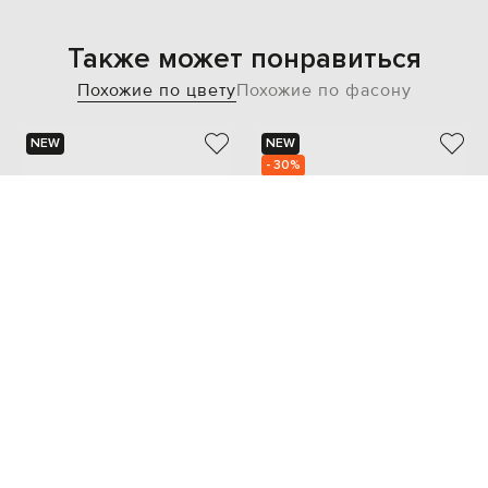
Также может понравиться
Похожие по цвету
Похожие по фасону
NEW
NEW
- 30%
PREMIATA
BRUNELLO CUCINELLI
65 970
18 768 грн
46 169 грн
40
41
42
43
45
41
42.5
43