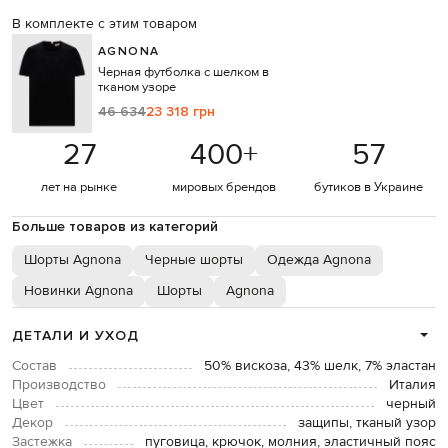
В комплекте с этим товаром
AGNONA
Черная футболка с шелком в
тканом узоре
46 634
23 318 грн
27
400
+
57
лет на рынке
мировых брендов
бутиков в Украине
Больше товаров из категорий
Шорты Agnona
Черные шорты
Одежда Agnona
Новинки Agnona
Шорты
Agnona
ДЕТАЛИ И УХОД
Состав
50% вискоза, 43% шелк, 7% эластан
Производство
Италия
Цвет
черный
Декор
защипы, тканый узор
Застежка
пуговица, крючок, молния, эластичный пояс