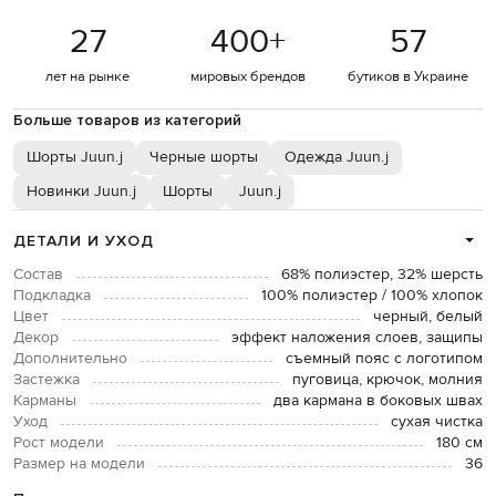
27
400
+
57
лет на рынке
мировых брендов
бутиков в Украине
Больше товаров из категорий
Шорты Juun.j
Черные шорты
Одежда Juun.j
Новинки Juun.j
Шорты
Juun.j
ДЕТАЛИ И УХОД
Состав
68% полиэстер, 32% шерсть
Подкладка
100% полиэстер / 100% хлопок
Цвет
черный, белый
Декор
эффект наложения слоев, защипы
Дополнительно
съемный пояс с логотипом
Застежка
пуговица, крючок, молния
Карманы
два кармана в боковых швах
Уход
сухая чистка
Рост модели
180 см
Размер на модели
36