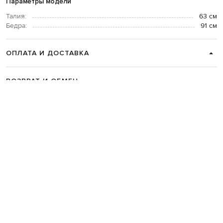
Параметры модели
Талия:
63 см
Бедра:
91 см
ОПЛАТА И ДОСТАВКА
ВОЗВРАТ И ОБМЕН
СВЯЗАТЬСЯ С НАМИ
Telegram
+38 044 365 94 94
График работы колцентра:
Пн-Пт с 9 до 21, Сб с 10 до 19, Вс с 10
до 18
Код товара:
329617