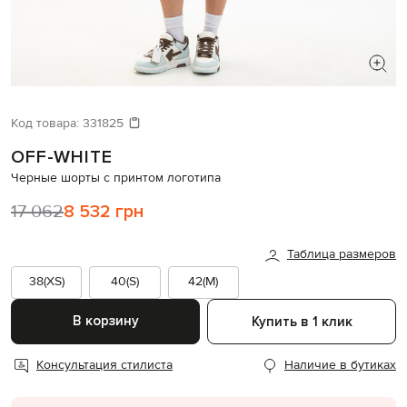
ИЩЕТЕ НОВЫЙ ОБРАЗ?
Давайте подберем что-то еще
Код товара:
331825
OFF-WHITE
Похожие товары
Черные шорты с принтом логотипа
17 062
8 532 грн
Таблица размеров
38(XS)
40(S)
42(M)
В корзину
Купить в 1 клик
Консультация стилиста
Наличие в бутиках