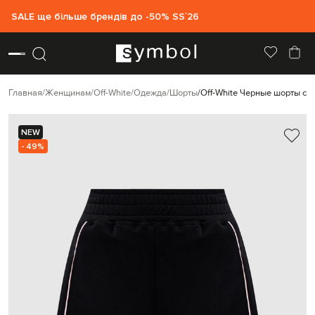
SALE ще більше брендів до -50% SS`26
Главная
Женщинам
Off-White
Одежда
Шорты
Off-White Черные шорты с 
NEW
- 49%