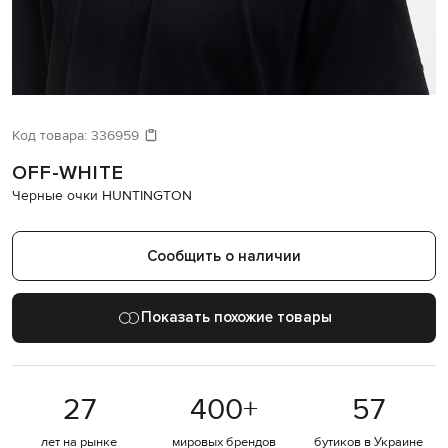
ИЩЕТЕ НОВЫЙ ОБРАЗ?
Давайте подберем что-то еще
Код товара:
336959
OFF-WHITE
Похожие товары
Черные очки HUNTINGTON
Сообщить о наличии
Показать похожие товары
27
400
+
57
лет на рынке
мировых брендов
бутиков в Украине