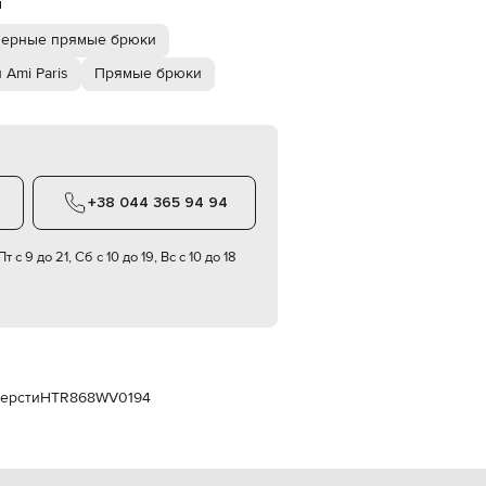
й
Italy
€
ерные прямые брюки
EUR
Latvia
 Ami Paris
Прямые брюки
€
EUR
Lithuania
€
EUR
Luxembourg
+38 044 365 94 94
€
EUR
т с 9 до 21, Сб с 10 до 19, Вс с 10 до 18
Netherlands
€
PLN
Poland
zł
EUR
Portugal
шерсти
HTR868WV0194
€
EUR
Romania
€