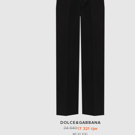
DOLCE&GABBANA
34 640
17 321 грн
M
L
XL
XXL