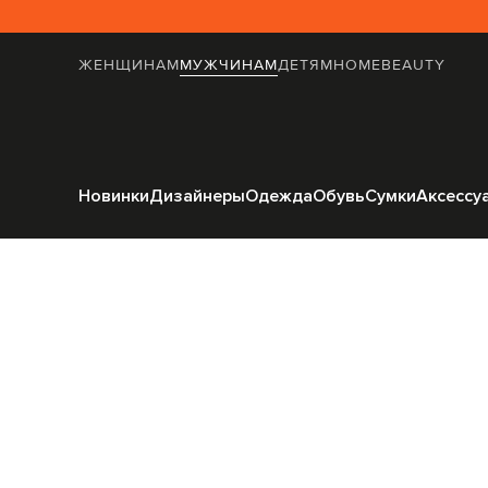
ЖЕНЩИНАМ
МУЖЧИНАМ
ДЕТЯМ
HOME
BEAUTY
Главная
Мужчинам
A
Новинки
Дизайнеры
Одежда
Обувь
Сумки
Аксессу