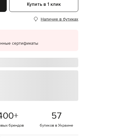
Купить в 1 клик
EUR
Denmark
€
Наличие в бутиках
EUR
Estonia
€
онные сертификаты
EUR
Finland
€
EUR
France
€
EUR
Germany
€
EUR
Greece
€
400
+
57
EUR
Hungary
€
овых брендов
бутиков в Украине
EUR