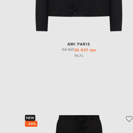
AMI PARIS
53 821
26 937 грн
M
L
XL
NEW
- 49%