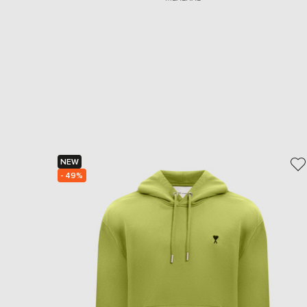
NEW
- 49%