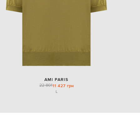
AMI PARIS
22 801
11 427 грн
L