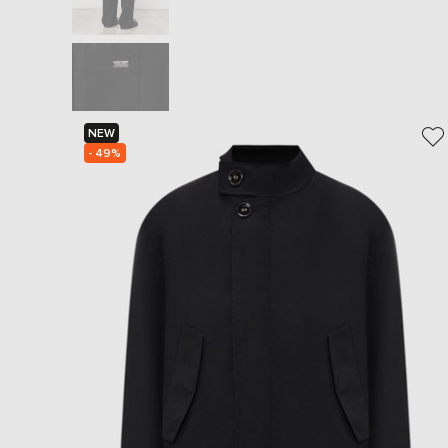
NEW
- 49%