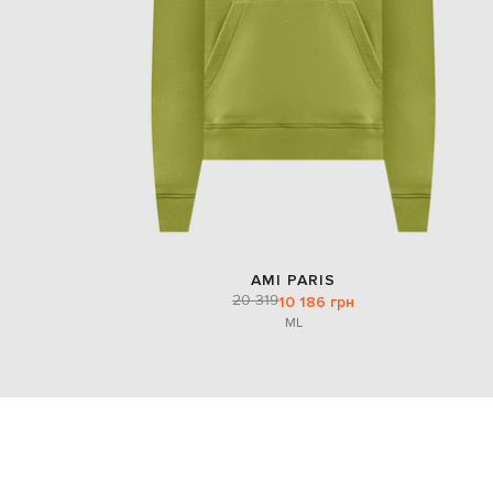
AMI PARIS
20 319
10 186 грн
M
L