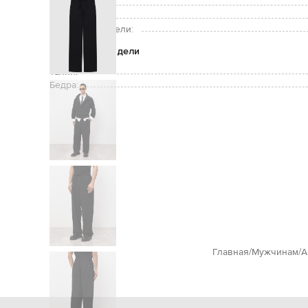
Уход:
Рост модели:
Размер на модели:
Параметры модели
Талия:
Бедра:
Главная
Мужчинам
A