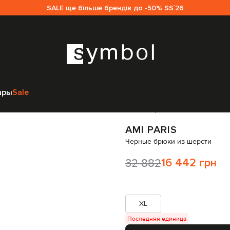
SALE ще більше брендів до -50% SS`26
mi Paris
Одежда
Брюки
Прямые брюки
Ami Paris Черные брюки из 
ары
Sale
Код товара:
334527
AMI PARIS
Черные брюки из шерсти
32 882
16 442 грн
XL
Последняя единица