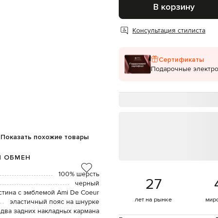
В корзину
Консультация стилиста
Сертификаты
Подарочные электр
Показать похожие товары
И ОБМЕН
100% шерсть
27
черный
стина с эмблемой Ami De Coeur
лет на рынке
мир
эластичный пояс на шнурке
 два задних накладных кармана