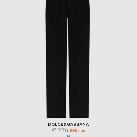
DOLCE&GABBANA
47 927
11 995 грн
M