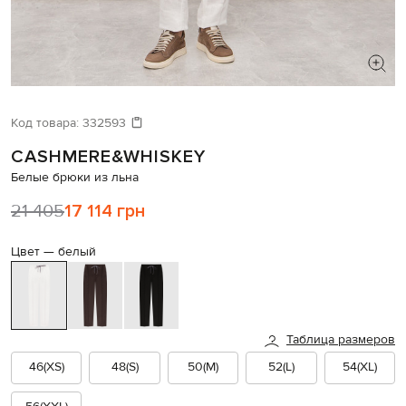
ИЩЕТЕ НОВЫЙ ОБРАЗ?
Давайте подберем что-то еще
Код товара:
332593
CASHMERE&WHISKEY
Похожие товары
Белые брюки из льна
21 405
17 114 грн
Цвет —
белый
Таблица размеров
46(XS)
48(S)
50(M)
52(L)
54(XL)