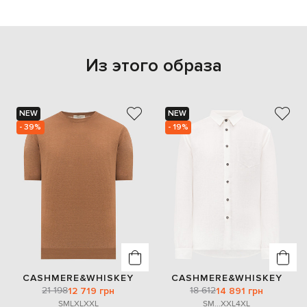
Из этого образа
NEW
NEW
- 39%
- 19%
CASHMERE&WHISKEY
CASHMERE&WHISKEY
21 198
18 612
12 719 грн
14 891 грн
S
M
L
XL
XXL
S
M
...
XXL
4XL