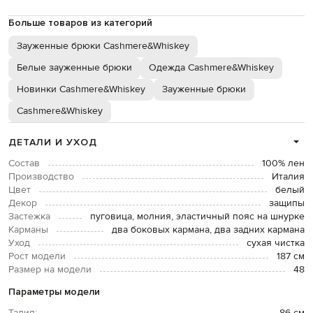
Больше товаров из категорий
Зауженные брюки Cashmere&Whiskey
Белые зауженные брюки
Одежда Cashmere&Whiskey
Новинки Cashmere&Whiskey
Зауженные брюки
Cashmere&Whiskey
ДЕТАЛИ И УХОД
Состав
100% лен
Производство
Италия
Цвет
белый
Декор
защипы
Застежка
пуговица, молния, эластичный пояс на шнурке
Карманы
два боковых кармана, два задних кармана
Уход
сухая чистка
Рост модели
187 см
Размер на модели
48
Параметры модели
Талия:
86 см