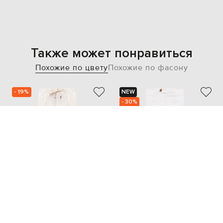
Также может понравиться
Похожие по цвету
Похожие по фасону
- 19%
NEW
- 30%
CASHMERE&WHISKEY
BRUNELLO CUCINELLI
19 440
33 761
15 563 грн
23 628 грн