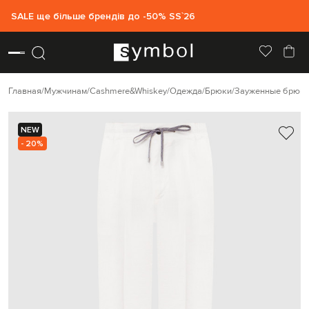
SALE ще більше брендів до -50% SS`26
Главная
Мужчинам
Cashmere&Whiskey
Одежда
Брюки
Зауженные брюк
NEW
- 20%