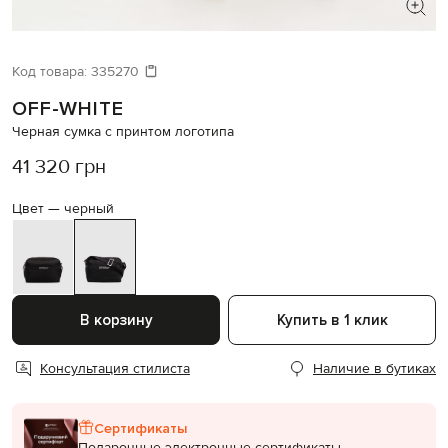
ИЩЕТЕ НОВЫЙ ОБРАЗ?
Давайте подберем что-то еще
Код товара:
335270
OFF-WHITE
Похожие товары
Черная сумка с принтом логотипа
41 320 грн
Цвет —
черный
В корзину
Купить в 1 клик
Консультация стилиста
Наличие в бутиках
Сертификаты
Подарочные электронные сертификаты