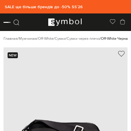
SALE ще більше брендів до -50% SS`26
Главная
Мужчинам
Off-White
Сумки
Сумки через плечо
Off-White Черная
NEW