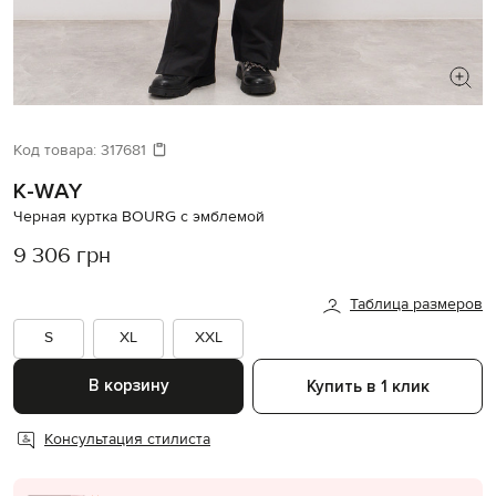
ИЩЕТЕ НОВЫЙ ОБРАЗ?
Давайте подберем что-то еще
Код товара:
317681
K-WAY
Похожие товары
Черная куртка BOURG с эмблемой
9 306 грн
Таблица размеров
S
XL
XXL
В корзину
Купить в 1 клик
Консультация стилиста