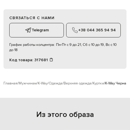
СВЯЗАТЬСЯ С НАМИ
Telegram
+38 044 365 94 94
График работы колцентра:
Пн-Пт с 9 до 21, Сб с 10 до 19, Вс с 10
до 18
Код товара:
317681
Главная
Мужчинам
K-Way
Одежда
Верхняя одежда
Куртки
K-Way Черная
Из этого образа