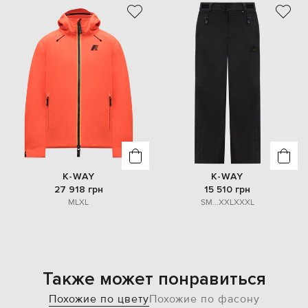
K-WAY
K-WAY
27 918 грн
15 510 грн
M
L
XL
S
M
...
XXL
XXXL
Также может понравиться
Похожие по цвету
Похожие по фасону