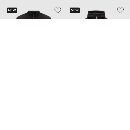
NEW
NEW
C.P. COMPANY
MOORER
36 398 грн
77 086 грн
S
M
L
XL
XXL
M
L
...
5XL
6XL