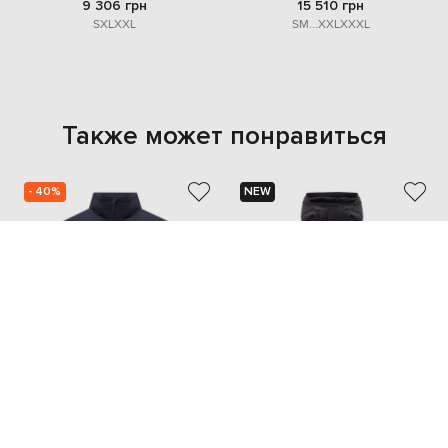
9 306 грн
15 510 грн
S
XL
XXL
S
M
...
XXL
XXXL
Также может понравиться
- 40%
NEW
HERNO
BALMAIN
59 715
35 829 грн
110 742 грн