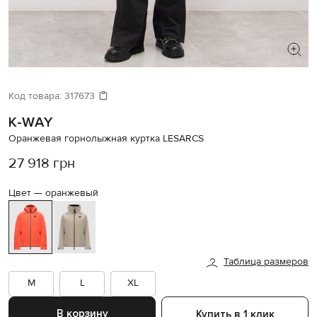
ИЩЕТЕ НОВЫЙ ОБРАЗ?
Давайте подберем что-то еще
Код товара:
317673
K-WAY
Похожие товары
Оранжевая горнолыжная куртка LESARCS
27 918 грн
Цвет —
оранжевый
Таблица размеров
M
L
XL
В корзину
Купить в 1 клик