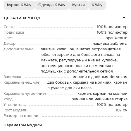
Куртки K-Way
Одежда K-Way
Куртки
K-Way
ДЕТАЛИ И УХОД
Состав
100% полиэстер
Подкладка
100% полиэстер
Цвет
оранжевый
Декор
нашивка эмблемы
Дополнительно
вшитый капюшон, вшитая ветрозащитная
юбка, отверстие для большого пальца на
манжете, регулируемый низ на кулиске,
вентиляционные планки на молниях в
подмышках с дополнительной сеткой
Застежка
молния с двойным бегунком
Карманы (внешние)
два боковых кармана на молниях, карман
в рукаве для ски-пасса
Карманы (внутренние)
карман, карман на молнии
Уход
ручная или машинная стирка
Утеплитель
100% полиэстер
Рост модели
187 см
Размер на модели
L
Параметры модели