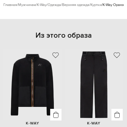
Главная
Мужчинам
K-Way
Одежда
Верхняя одежда
Куртки
K-Way Оранже
Из этого образа
K-WAY
K-WAY