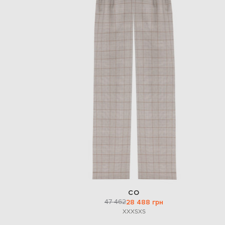
CO
47 462
28 488 грн
XXXS
XS