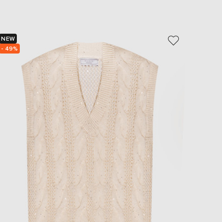
EUR
Slovakia
€
NEW
NEW
EUR
Slovenia
- 49%
- 49%
€
EUR
Spain
€
EUR
Sweden
€
UAH
Ukraine
₴
EUR
Other
€