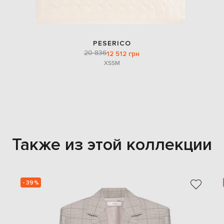
PESERICO
20 836
12 512 грн
XS
S
M
Также из этой коллекции
- 39%