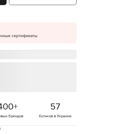
EUR
Denmark
€
EUR
Estonia
€
онные сертификаты
EUR
Finland
€
EUR
France
€
EUR
Germany
€
EUR
Greece
400
+
57
€
EUR
овых брендов
бутиков в Украине
Hungary
€
й
EUR