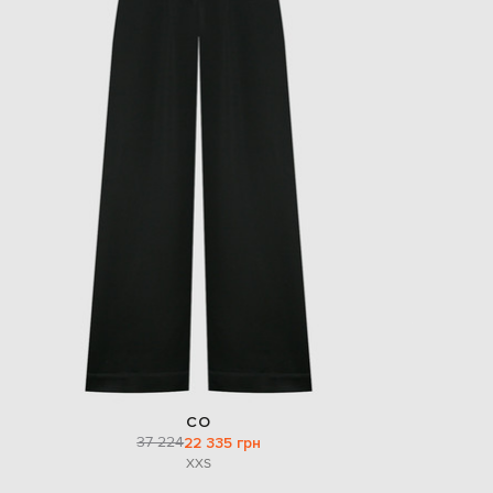
CO
37 224
22 335 грн
XXS