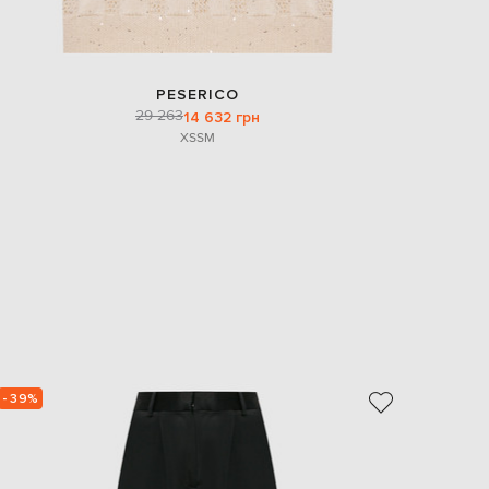
PESERICO
29 263
14 632 грн
XS
S
M
- 39%
- 39%