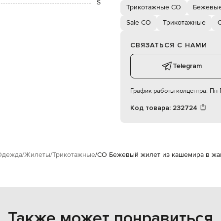
S
Трикотажные CO
Бежевые
Sale CO
Трикотажные
СВЯЗАТЬСЯ С НАМИ
Telegram
График работы колцентра:
Пн-П
Код товара:
232724
Одежда
Жилеты
Трикотажные
CO Бежевый жилет из кашемира в жа
Также может понравиться