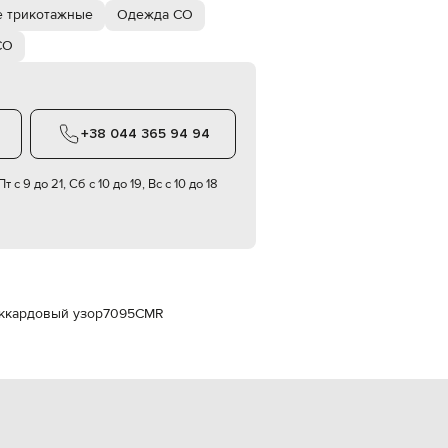
Italy
 трикотажные
Одежда CO
€
CO
EUR
Latvia
€
EUR
Lithuania
+38 044 365 94 94
€
EUR
т с 9 до 21, Сб с 10 до 19, Вс с 10 до 18
Luxembourg
€
EUR
Netherlands
€
PLN
Poland
ккардовый узор
7095CMR
zł
EUR
Portugal
€
EUR
Romania
€