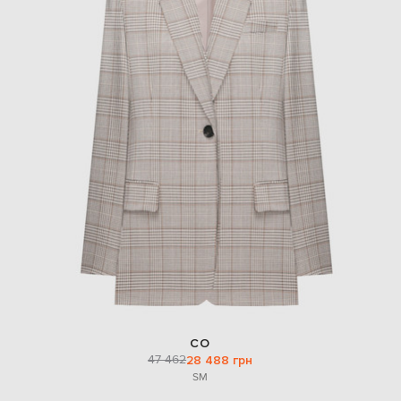
CO
47 462
28 488 грн
S
M