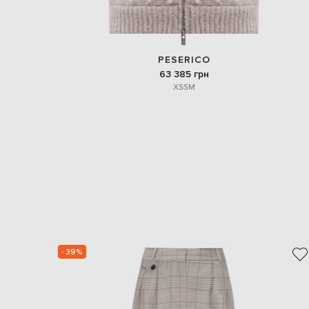
PESERICO
63 385 грн
XS
S
M
- 39%