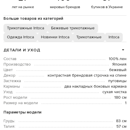
лет на рынке
мировых брендов
бутиков в Украине
Больше товаров из категорий
Трикотажные Intoca
Бежевые трикотажные
Одежда Intoca
Новинки Intoca
Трикотажные
Intoca
ДЕТАЛИ И УХОД
Состав
100% лен
Производство
Япония
Цвет
бежевый
Декор
контрастная брендовая строчка на спине
Застежка
пуговицы
Карманы
два накладных боковых кармана
Уход
сухая чистка
Рост модели
180 см
Размер на модели
1
Параметры модели
Грудь:
83 см
Талия:
57 см