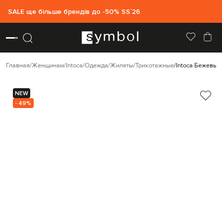
SALE ще більше брендів до -50% SS`26
Главная
Женщинам
Intoca
Одежда
Жилеты
Трикотажные
Intoca Бежевый
NEW
- 49%