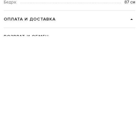
Бедра:
87 см
ОПЛАТА И ДОСТАВКА
ВОЗВРАТ И ОБМЕН
СВЯЗАТЬСЯ С НАМИ
Telegram
+38 044 365 94 94
График работы колцентра:
Пн-Пт с 9 до 21, Сб с 10 до 19, Вс с 10
до 18
Код товара:
337613
Главная
Женщинам
Intoca
Одежда
Жилеты
Трикотажные
Intoca Бежевый