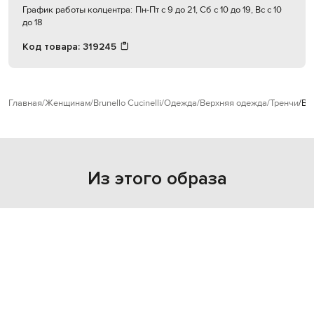
График работы колцентра:
Пн-Пт с 9 до 21, Сб с 10 до 19, Вс с 10
до 18
Код товара:
319245
Главная
Женщинам
Brunello Cucinelli
Одежда
Верхняя одежда
Тренчи
Br
Из этого образа
NEW
NEW
- 29%
- 30%