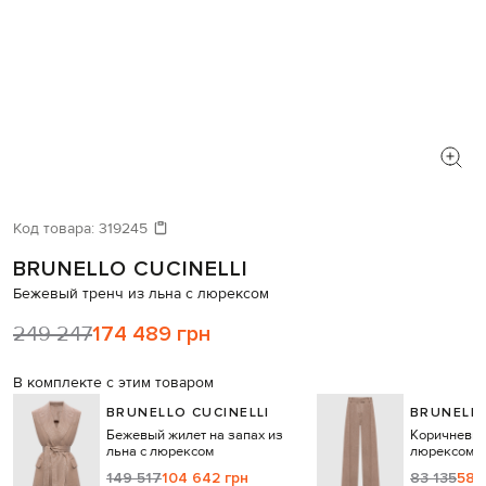
Код товара:
319245
BRUNELLO CUCINELLI
Бежевый тренч из льна с люрексом
249 247
174 489 грн
В комплекте с этим товаром
BRUNELLO CUCINELLI
BRUNELLO
Бежевый жилет на запах из
Коричневые
льна с люрексом
люрексом
149 517
104 642 грн
83 135
58 