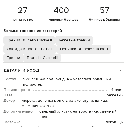
27
400
+
57
лет на рынке
мировых брендов
бутиков в Украине
Больше товаров из категорий
Тренчи Brunello Cucinelli
Бежевые тренчи
Одежда Brunello Cucinelli
Новинки Brunello Cucinelli
Тренчи
Brunello Cucinelli
ДЕТАЛИ И УХОД
Состав
92% лен, 4% полиамид, 4% металлизированный
полиэстер.
Производство
Италия
Цвет
бежевый
Декор
люрекс, цепочка мониль из эколатуни, шлица,
отлетная кокетка
Дополнительно
съемный хлястик на воротнике, съемный
пояс
Застежка
пуговицы