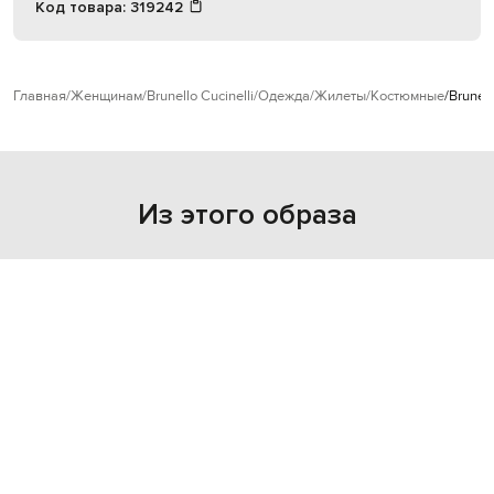
Код товара:
319242
Главная
Женщинам
Brunello Cucinelli
Одежда
Жилеты
Костюмные
Brunel
Из этого образа
NEW
- 29%