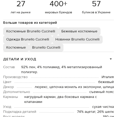
27
400
+
57
лет на рынке
мировых брендов
бутиков в Украине
Больше товаров из категорий
Костюмные Brunello Cucinelli
Бежевые костюмные
Одежда Brunello Cucinelli
Новинки Brunello Cucinelli
Костюмные
Brunello Cucinelli
ДЕТАЛИ И УХОД
Состав
92% лен, 4% полиамид, 4% металлизированный
полиэтер.
Производство
Италия
Цвет
бежевый
Декор
люрекс, цепочка мониль из эколонуни, шлица
Дополнительно
съемный пояс
Карманы
нагрудный карман, два боковых кармана с
клапанами
Уход
сухая чистка
Подкладка деталей
74% ацетат, 26% шелк
Рост модели
180 см