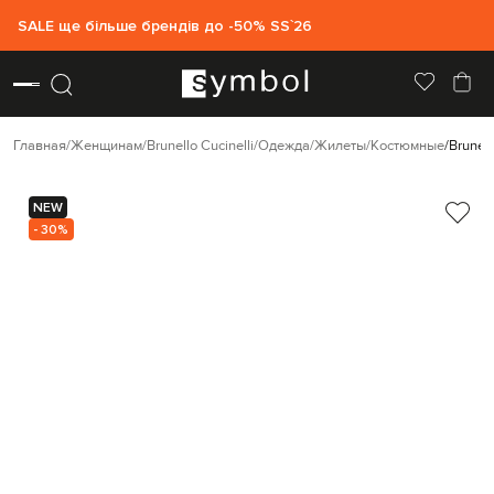
SALE ще більше брендів до -50% SS`26
Главная
Женщинам
Brunello Cucinelli
Одежда
Жилеты
Костюмные
Brunel
NEW
- 30%