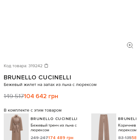
Код товара:
319242
BRUNELLO CUCINELLI
Бежевый жилет на запах из льна с люрексом
149 517
104 642 грн
В комплекте с этим товаром
BRUNELLO CUCINELLI
BRUNELLO
Бежевый тренч из льна с
Коричневые
люрексом
люрексом
249 247
174 489 грн
83 135
58 