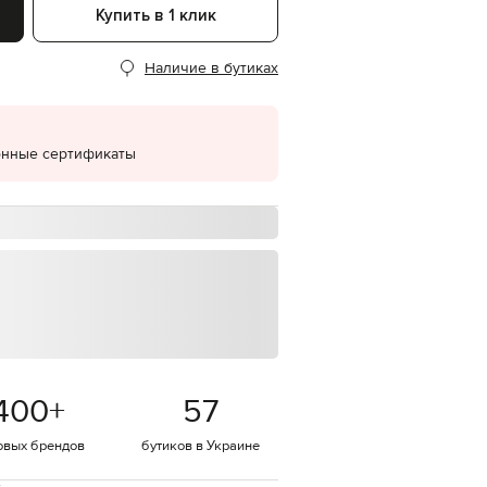
Купить в 1 клик
EUR
Denmark
€
Наличие в бутиках
EUR
Estonia
€
онные сертификаты
EUR
Finland
€
EUR
France
€
EUR
Germany
€
EUR
Greece
€
400
+
57
EUR
Hungary
€
овых брендов
бутиков в Украине
EUR