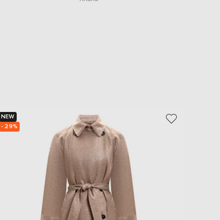
NEW
NEW
- 29%
- 30%