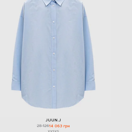
JUUN.J
28 126
14 063 грн
XXS
XS