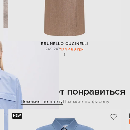
BRUNELLO CUCINELLI
249 247
174 489 грн
S
Также может понравиться
Похожие по цвету
Похожие по фасону
NEW