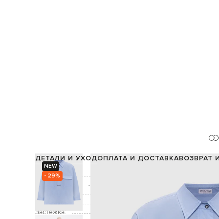
ДЕТАЛИ И УХОД
ОПЛАТА И ДОСТАВКА
ВОЗВРАТ 
NEW
Состав:
- 29%
Производство:
Цвет:
Декор:
цепочка мониль и
Застежка: