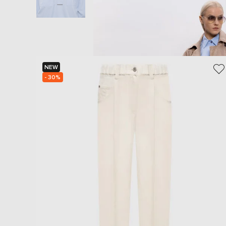
NEW
- 30%