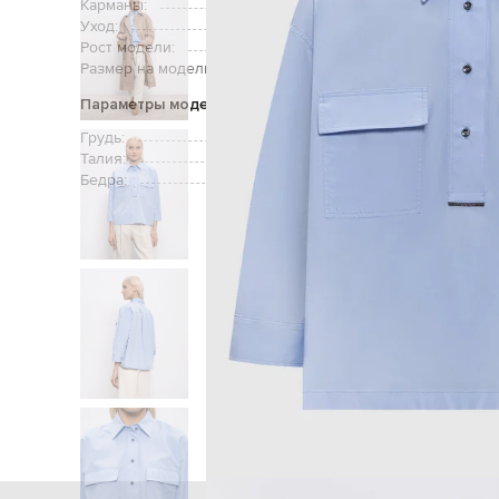
Карманы:
два нагрудных 
Уход:
Рост модели:
Размер на модели:
Параметры модели
Грудь:
Талия:
Бедра:
Главная
Женщинам
Brunell