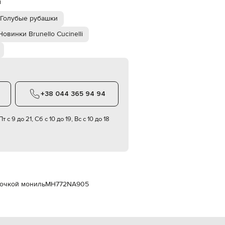
й
Italy
€
Голубые рубашки
EUR
Latvia
Новинки Brunello Cucinelli
€
EUR
Lithuania
€
EUR
Luxembourg
+38 044 365 94 94
€
EUR
т с 9 до 21, Сб с 10 до 19, Вс с 10 до 18
Netherlands
€
PLN
Poland
zł
EUR
Portugal
епочкой мониль
MH772NA905
€
EUR
Romania
€