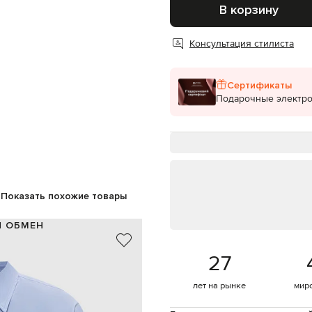
В корзину
Консультация стилиста
Сертификаты
Подарочные электр
Показать похожие товары
И ОБМЕН
100% хлопок
27
Италия
голубой
лет на рынке
мир
з эколатуни, бантовая складка
пуговицы