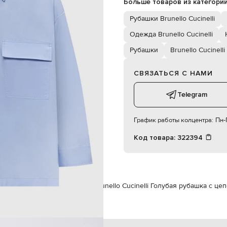
Больше товаров из категори
накладных кармана с клапанами
ручная стирка, сухая чистка
Рубашки Brunello Cucinelli
180 см
S
Одежда Brunello Cucinelli
Рубашки
Brunello Cucinelli
83 см
57 см
СВЯЗАТЬСЯ С НАМИ
87 см
Telegram
График работы колцентра:
Пн-П
Код товара:
322394
o Cucinelli
Одежда
Рубашки
Brunello Cucinelli Голубая рубашка с ц