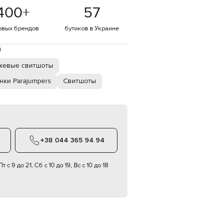
Italy
400
+
57
€
EUR
овых брендов
бутиков в Украине
Latvia
€
й
EUR
Lithuania
жевые свитшоты
€
нки Parajumpers
Свитшоты
EUR
Luxembourg
€
EUR
Netherlands
€
+38 044 365 94 94
PLN
Poland
zł
т с 9 до 21, Сб с 10 до 19, Вс с 10 до 18
EUR
Portugal
€
EUR
Romania
€