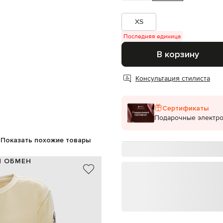
XS
Последняя единица
В корзину
Консультация стилиста
Сертификаты
Подарочные электр
Показать похожие товары
И ОБМЕН
100% хлопок
Италия
бежевый
принт логотипа, патч логотипа
ручная или машинная стирка