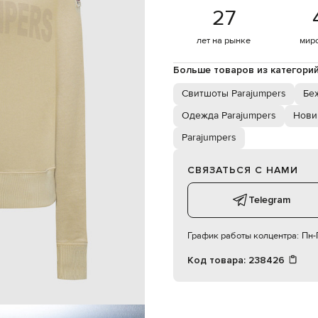
S
27
лет на рынке
мир
Больше товаров из категори
Свитшоты Parajumpers
Бе
Одежда Parajumpers
Нови
Parajumpers
СВЯЗАТЬСЯ С НАМИ
Telegram
График работы колцентра:
Пн-П
Код товара:
238426