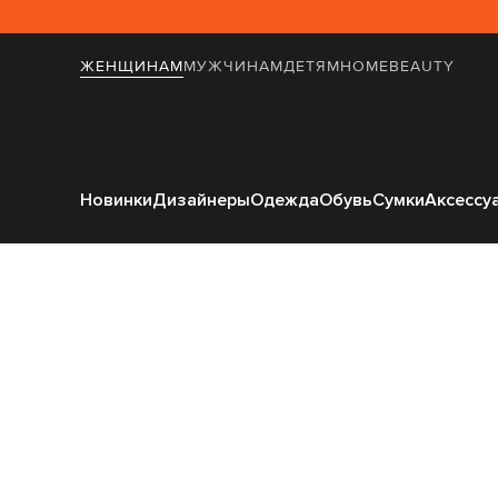
ЖЕНЩИНАМ
МУЖЧИНАМ
ДЕТЯМ
HOME
BEAUTY
Главная
Женщинам
Par
Новинки
Дизайнеры
Одежда
Обувь
Сумки
Аксессу