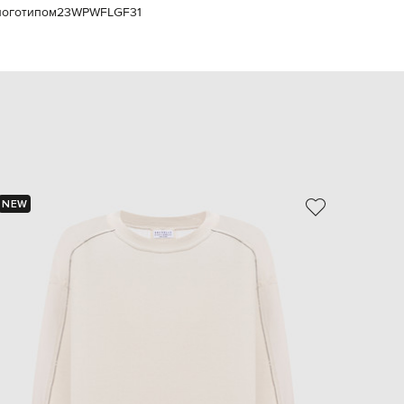
логотипом
23WPWFLGF31
EUR
Slovakia
€
EUR
Slovenia
€
EUR
Spain
€
EUR
Sweden
€
NEW
- 69%
UAH
Ukraine
₴
EUR
Other
€