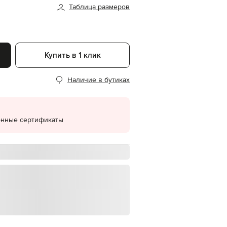
Таблица размеров
EUR
Denmark
€
EUR
Estonia
Купить в 1 клик
€
EUR
Наличие в бутиках
Finland
€
EUR
France
€
онные сертификаты
EUR
Germany
€
EUR
Greece
€
EUR
Hungary
€
EUR