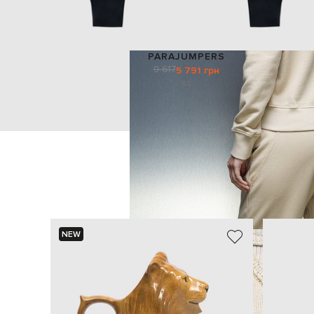
PARAJUMPERS
9 617
5 791 грн
XS
NEW