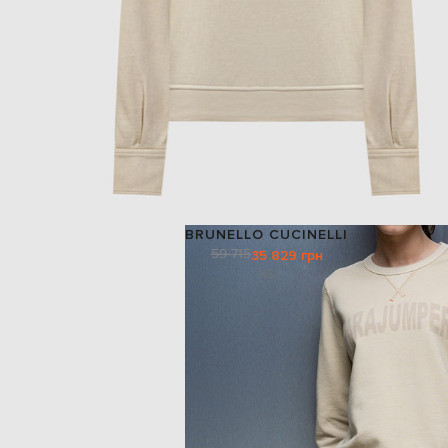
BRUNELLO CUCINELLI
59 715
35 829 грн
XS