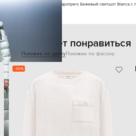
ajumpers
Одежда
Свитшоты
Parajumpers Бежевый свитшот Bianca с 
Также может понравиться
Похожие по цвету
Похожие по фасону
- 30%