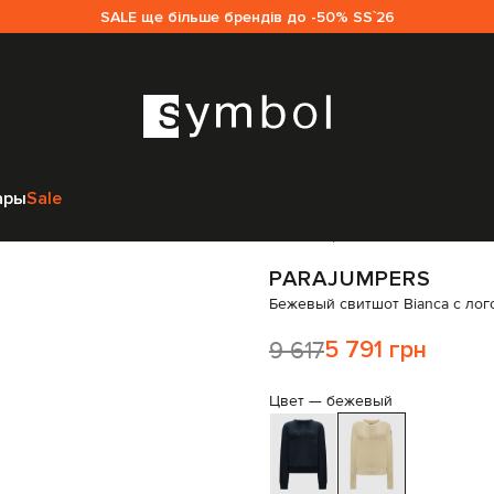
SALE ще більше брендів до -50% SS`26
ajumpers
Одежда
Свитшоты
Parajumpers Бежевый свитшот Bianca с 
ары
Sale
Код товара:
238426
PARAJUMPERS
Бежевый свитшот Bianca с лог
9 617
5 791 грн
Цвет —
бежевый