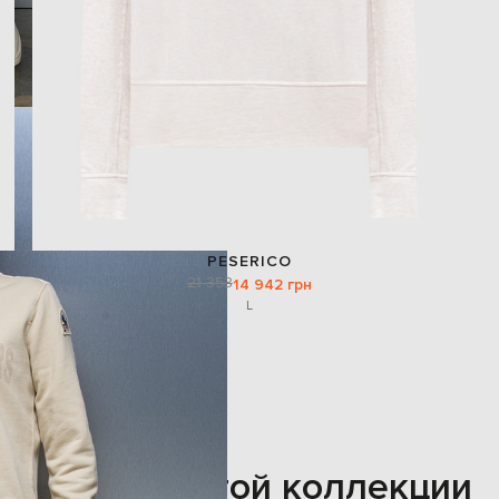
PESERICO
21 353
14 942 грн
L
Также из этой коллекции