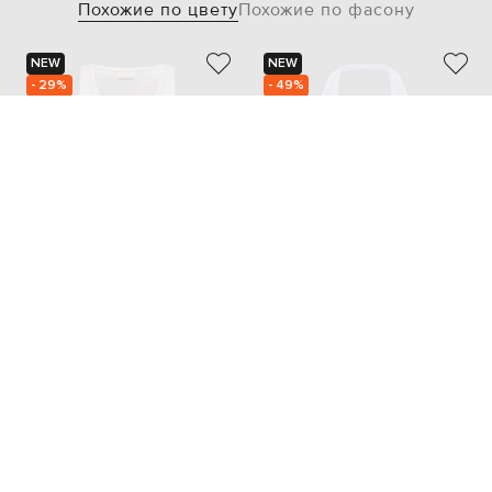
Похожие по цвету
Похожие по фасону
NEW
NEW
- 29%
- 49%
BRUNELLO CUCINELLI
VETEMENTS
41 373
19 525
28 977 грн
9 763 грн
S
L
XS
S
M