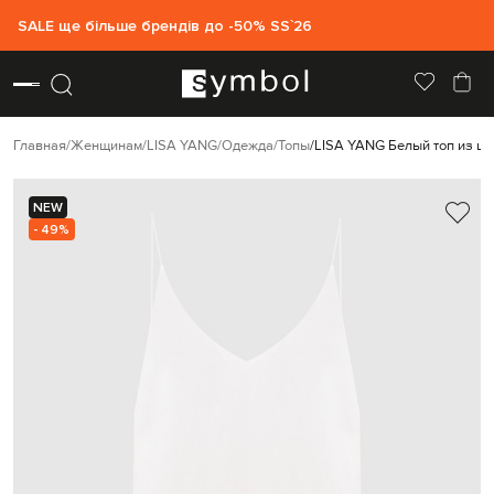
SALE ще більше брендів до -50% SS`26
Главная
Женщинам
LISA YANG
Одежда
Топы
LISA YANG Белый топ из ш
NEW
- 49%