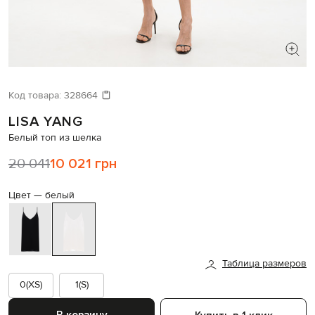
ИЩЕТЕ НОВЫЙ ОБРАЗ?
Давайте подберем что-то еще
Код товара:
328664
LISA YANG
Похожие товары
Белый топ из шелка
20 041
10 021 грн
Цвет —
белый
Таблица размеров
0(XS)
1(S)