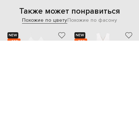
Также может понравиться
Похожие по цвету
Похожие по фасону
NEW
NEW
- 49%
- 29%
KHAITE
BRUNELLO CUCINELLI
86 207
250 211
43 130 грн
175 164 грн
XS
S
M
S