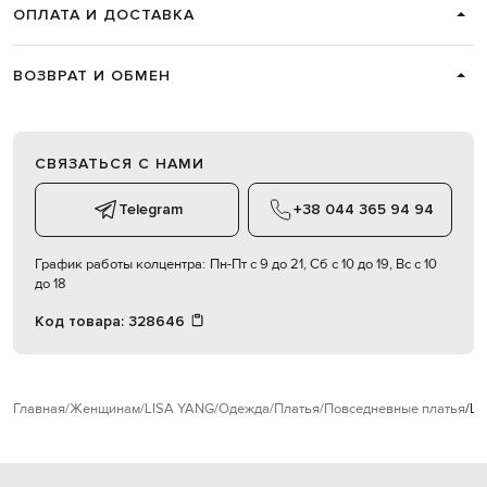
ОПЛАТА И ДОСТАВКА
ВОЗВРАТ И ОБМЕН
СВЯЗАТЬСЯ С НАМИ
Telegram
+38 044 365 94 94
График работы колцентра:
Пн-Пт с 9 до 21, Сб с 10 до 19, Вс с 10
до 18
Код товара:
328646
Главная
Женщинам
LISA YANG
Одежда
Платья
Повседневные платья
LI