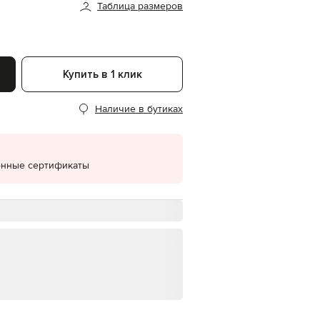
Таблица размеров
EUR
Denmark
€
EUR
Estonia
Купить в 1 клик
€
EUR
Наличие в бутиках
Finland
€
EUR
France
€
онные сертификаты
EUR
Germany
€
EUR
Greece
€
EUR
Hungary
€
EUR