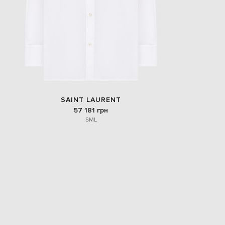
SAINT LAURENT
57 181 грн
S
M
L