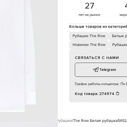
сухая чистка
27
176 см
2
лет на рынке
мир
Больше товаров из категори
Рубашки The Row
Белые 
Новинки The Row
Рубашк
СВЯЗАТЬСЯ С НАМИ
Telegram
График работы колцентра:
Пн-П
Код товара:
274974
я
Женщинам
The Row
Одежда
Рубашки
The Row Белая рубашка
565