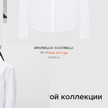
BRUNELLO CUCINELLI
48 702
34 071 грн
XS
S
M
L
XL
Также из этой коллекции