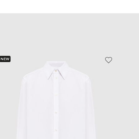
EUR
Slovakia
€
EUR
Slovenia
€
EUR
Spain
€
NEW
NEW
EUR
Sweden
- 49%
€
UAH
Ukraine
₴
EUR
Other
€