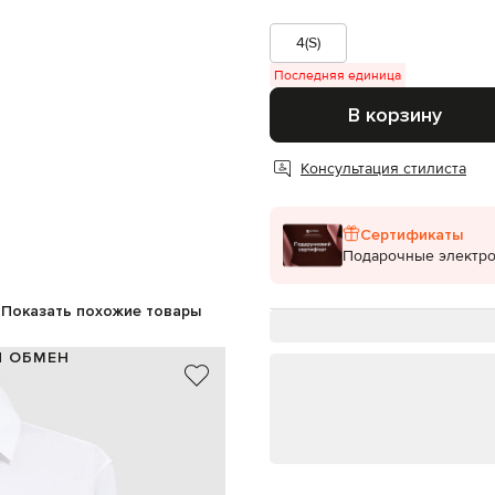
4(S)
Последняя единица
В корзину
Консультация стилиста
Сертификаты
Подарочные электр
Показать похожие товары
И ОБМЕН
100% хлопок
Италия
белый
в боковых швах, фигурный низ
пуговицы