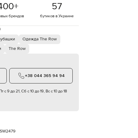
Italy
400
+
57
€
овых брендов
бутиков в Украине
EUR
Latvia
€
й
EUR
Lithuania
рубашки
Одежда The Row
€
и
The Row
EUR
Luxembourg
€
EUR
Netherlands
+38 044 365 94 94
€
PLN
т с 9 до 21, Сб с 10 до 19, Вс с 10 до 18
Poland
zł
EUR
Portugal
€
EUR
Romania
2SW2479
€