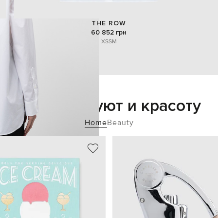
THE ROW
60 852 грн
XS
S
M
Добавьте уют и красоту
Home
Beauty