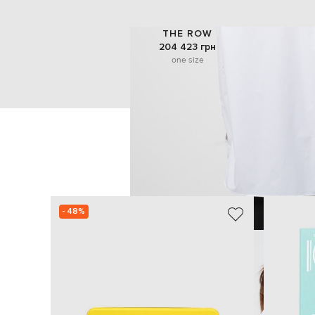
THE ROW
204 423 грн
one size
- 48%