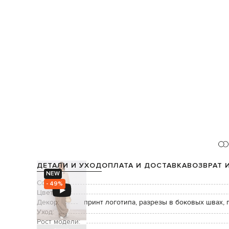
ДЕТАЛИ И УХОД
ОПЛАТА И ДОСТАВКА
ВОЗВРАТ 
NEW
Состав:
- 49%
Цвет:
Декор:
принт логотипа, разрезы в боковых швах, 
Уход:
Рост модели: