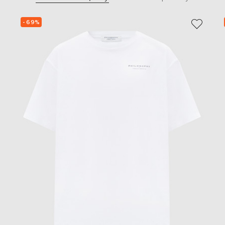
- 69%