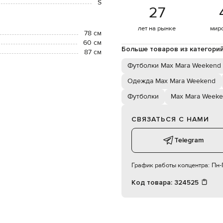
S
27
лет на рынке
мир
78 см
60 см
Больше товаров из категори
87 см
Футболки Max Mara Weekend
Одежда Max Mara Weekend
Футболки
Max Mara Week
СВЯЗАТЬСЯ С НАМИ
Telegram
График работы колцентра:
Пн-П
Код товара:
324525