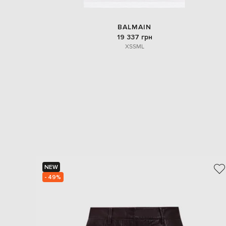
BALMAIN
19 337 грн
XS
S
M
L
NEW
- 49%