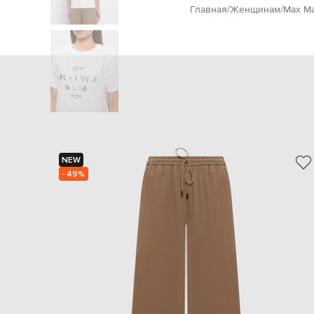
Главная
Женщинам
Max M
NEW
- 49%