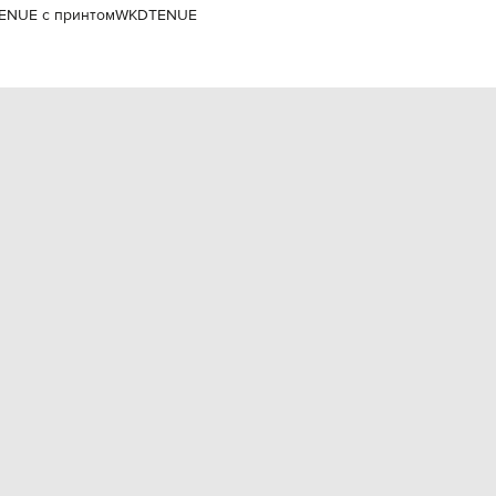
ENUE с принтом
WKDTENUE
EUR
Slovakia
€
EUR
Slovenia
€
EUR
Spain
€
EUR
Sweden
€
UAH
Ukraine
₴
EUR
Other
€