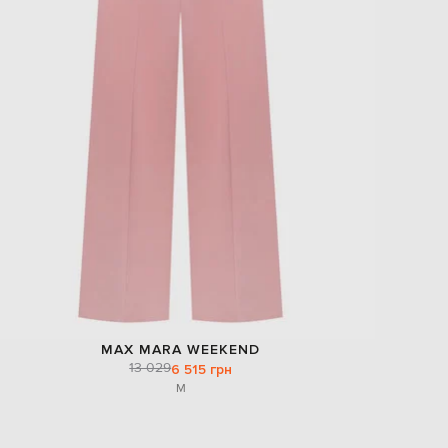
MAX MARA WEEKEND
13 029
6 515 грн
M