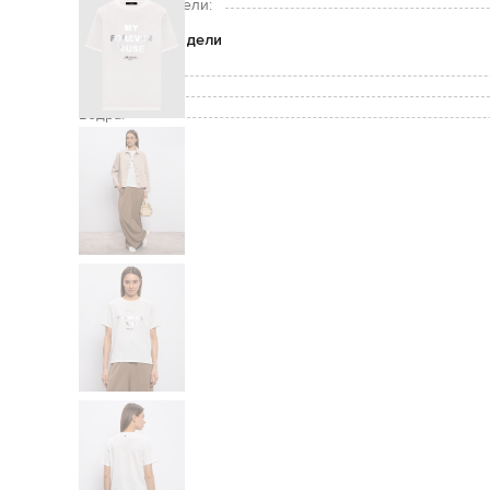
Размер на модели:
Параметры модели
Грудь:
Талия:
Бедра: