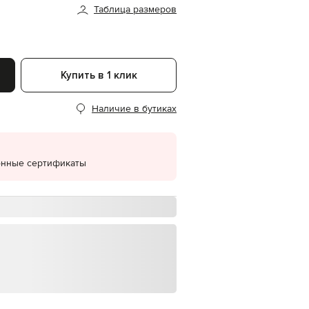
Таблица размеров
EUR
Denmark
€
EUR
Estonia
Купить в 1 клик
€
EUR
Наличие в бутиках
Finland
€
EUR
France
€
онные сертификаты
EUR
Germany
€
EUR
Greece
€
EUR
Hungary
€
EUR