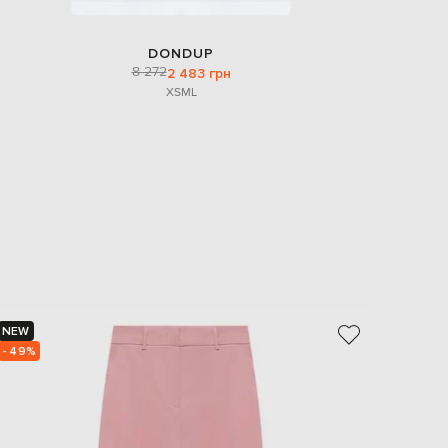
DONDUP
8 272
2 483 грн
XS
M
L
NEW
NEW
- 49%
- 49%