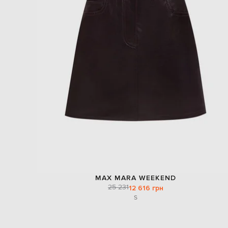
MAX MARA WEEKEND
25 231
12 616 грн
S