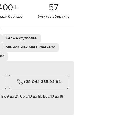
Italy
400
+
57
€
EUR
овых брендов
бутиков в Украине
Latvia
€
й
EUR
Lithuania
Белые футболки
€
Новинки Max Mara Weekend
EUR
Luxembourg
end
€
EUR
Netherlands
€
+38 044 365 94 94
PLN
Poland
zł
т с 9 до 21, Сб с 10 до 19, Вс с 10 до 18
EUR
Portugal
€
EUR
Romania
€