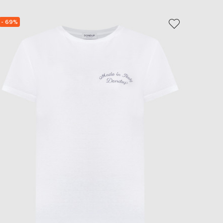
- 69%
- 49%