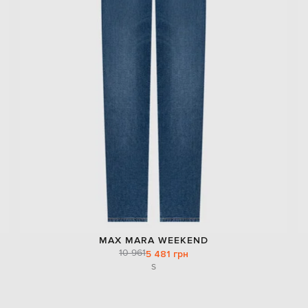
MAX MARA WEEKEND
10 961
5 481 грн
S