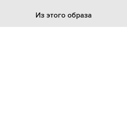
Из этого образа
NEW
- 49%
MAX MARA
20 836
10 444 грн
M