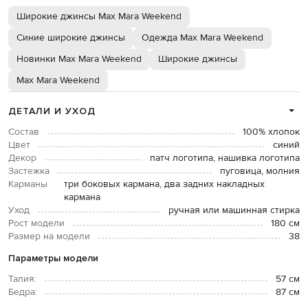
Широкие джинсы Max Mara Weekend
Синие широкие джинсы
Одежда Max Mara Weekend
Новинки Max Mara Weekend
Широкие джинсы
Max Mara Weekend
ДЕТАЛИ И УХОД
Состав
100% хлопок
Цвет
синий
Декор
патч логотипа, нашивка логотипа
Застежка
пуговица, молния
Карманы
три боковых кармана, два задних накладных
кармана
Уход
ручная или машинная стирка
Рост модели
180 см
Размер на модели
38
Параметры модели
Талия:
57 см
Бедра:
87 см