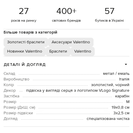
27
400
+
57
років на ринку
світових брендів
бутиків в Україні
Більше товарів з категорій
Золотисті браслети
Аксесуари Valentino
Новинки Valentino
Браслети
Valentino
ДЕТАЛІ Й ДОГЛЯД
Склад
метал / емаль
Виробництво
Італія
Колір
золотистий, чорний
Декор
підвіска у вигляді серця з логотипом VLogo Signature
Застібка
карабін
Розмір
М
Розмір (ДхШ, см)
19х0,8 см
Розмір підвіски
3х2,5 см
Догляд
спеціалізована чистка