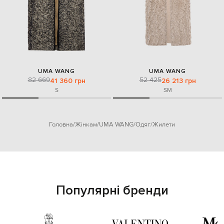
UMA WANG
UMA WANG
82 669
52 425
41 360 грн
26 213 грн
S
S
M
Головна
Жінкам
UMA WANG
Одяг
Жилети
Популярні бренди