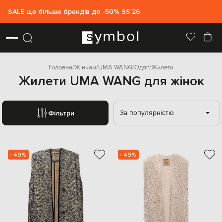
SALE ще більше брендів до -50% SS`26
Головна
Жінкам
UMA WANG
Одяг
Жилети
Жилети UMA WANG для жінок
За популярністю
Фільтри
- 49%
- 49%