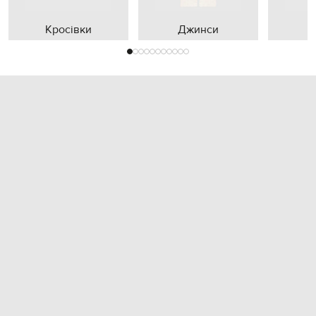
Кросівки
Джинси