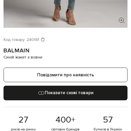
ШУКАЄТЕ НОВИЙ ОБРАЗ?
Давайте підберемо щось ще
Код товару:
240181
BALMAIN
Схожі товари
Синій жакет з вовни
Повідомити про наявність
Показати схожі товари
27
400
+
57
років на ринку
світових брендів
бутиків в Україні