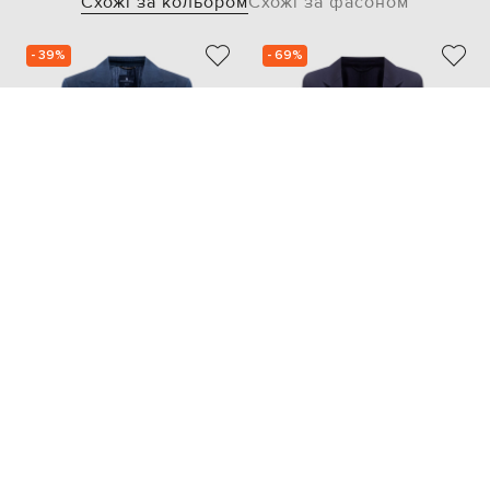
Схожі за кольором
Схожі за фасоном
- 39%
- 69%
ERMANNO SCERVINO
PESERICO
119 738
46 324
71 864 грн
13 908 грн
XS/S
XS
S
M