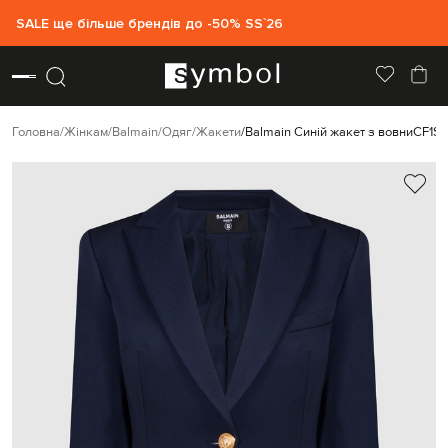
SALE ще більше брендів до -50% SS`26
Головна
Жінкам
Balmain
Одяг
Жакети
Balmain Синій жакет з вовни
CF1S