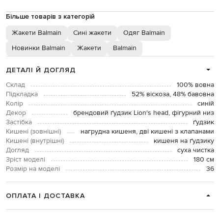
Більше товарів з категорій
Жакети Balmain
Сині жакети
Одяг Balmain
Новинки Balmain
Жакети
Balmain
ДЕТАЛІ Й ДОГЛЯД
Склад
100% вовна
Підкладка
52% віскоза, 48% бавовна
Колір
синій
Декор
брендовий ґудзик Lion's head, фігурний низ
Застібка
ґудзик
Кишені (зовнішні)
нагрудна кишеня, дві кишені з клапанами
Кишені (внутрішні)
кишеня на ґудзику
Догляд
суха чистка
Зріст моделі
180 см
Розмір на моделі
36
ОПЛАТА І ДОСТАВКА