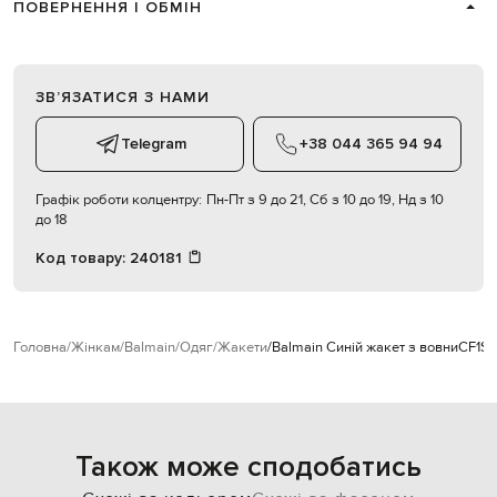
ПОВЕРНЕННЯ І ОБМІН
ЗВʼЯЗАТИСЯ З НАМИ
Telegram
+38 044 365 94 94
Графік роботи колцентру:
Пн-Пт з 9 до 21, Сб з 10 до 19, Нд з 10
до 18
Код товару:
240181
Головна
Жінкам
Balmain
Одяг
Жакети
Balmain Синій жакет з вовни
CF1S
Також може сподобатись