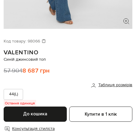
ШУКАЄТЕ НОВИЙ ОБРАЗ?
Давайте підберемо щось ще
Код товару:
98066
VALENTINO
Схожі товари
Синій джинсовий топ
57 904
8 687 грн
Таблиця розмірів
44(L)
Остання одиниця
До кошика
Купити в 1 клік
Консультація стиліста