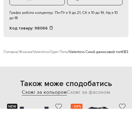
Графік роботи колцентру:
Пн-Пт з 9 до 21, Сб з 10 до 19, Нд з 10
до 18
Код товару:
98066
Головна
Жінкам
Valentino
Одяг
Топи
Valentino Синій джинсовий топ
KB3D
Також може сподобатись
Схожі за кольором
Схожі за фасоном
NEW
- 59%