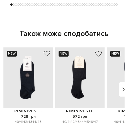
Також може сподобатись
NEW
NEW
NEW
RIMINIVESTE
RIMINIVESTE
RIMI
728 грн
572 грн
7
40/41
42/43
44/45
40/41
42/43
44/45
46/47
40/41
42/