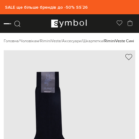
SALE ще більше брендів до -50% SS`26
Головна
Чоловікам
RiminiVeste
Аксесуари
Шкарпетки
RiminiVeste Сині 