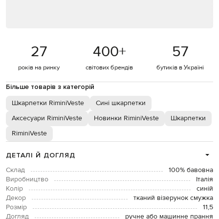
27
400
+
57
років на ринку
світових брендів
бутиків в Україні
Більше товарів з категорій
Шкарпетки RiminiVeste
Сині шкарпетки
Аксесуари RiminiVeste
Новинки RiminiVeste
Шкарпетки
RiminiVeste
ДЕТАЛІ Й ДОГЛЯД
Склад
100% бавовна
Виробництво
Італія
Колір
синій
Декор
тканий візерунок смужка
Розмір
11,5
Догляд
ручне або машинне прання