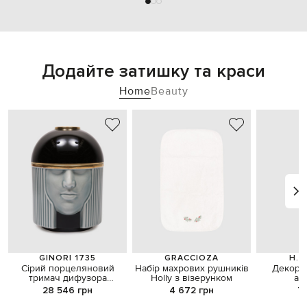
Додайте затишку та краси
Home
Beauty
GINORI 1735
GRACCIOZA
H.A
Сірий порцеляновий
Набір махрових рушників
Декорат
тримач дифузора
Holly з візерунком
ам
L'Amazzone
28 546 грн
4 672 грн
7