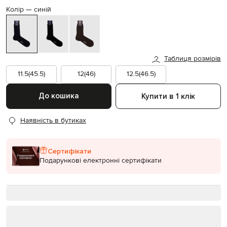
Колір —
синій
Таблиця розмірів
11.5(45.5)
12(46)
12.5(46.5)
До кошика
Купити в 1 клік
Наявність в бутиках
Сертифікати
Подарункові електронні сертифікати