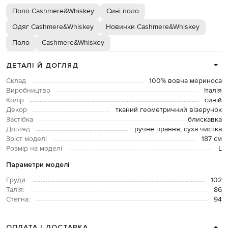
Поло Cashmere&Whiskey
Сині поло
Одяг Cashmere&Whiskey
Новинки Cashmere&Whiskey
Поло
Cashmere&Whiskey
ДЕТАЛІ Й ДОГЛЯД
Склад
100% вовна мериноса
Виробництво
Італія
Колір
синій
Декор
тканий геометричний візерунок
Застібка
блискавка
Догляд
ручне прання, суха чистка
Зріст моделі
187 см
Розмір на моделі
L
Параметри моделі
Груди:
102
Талія:
86
Стегна:
94
ОПЛАТА І ДОСТАВКА