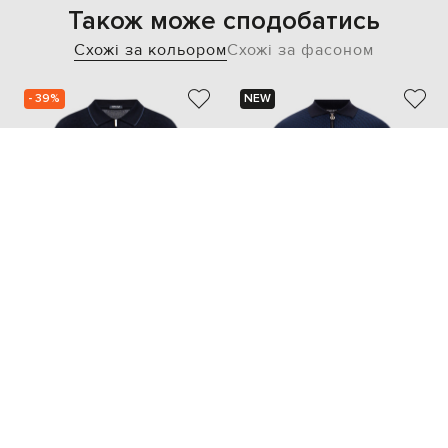
Також може сподобатись
Схожі за кольором
Схожі за фасоном
- 39%
NEW
BERTOLO CASHMERE
STEFANO RICCI
37 484
22 491 грн
73 363 грн
L
M
L
XL
XXL
XXXL