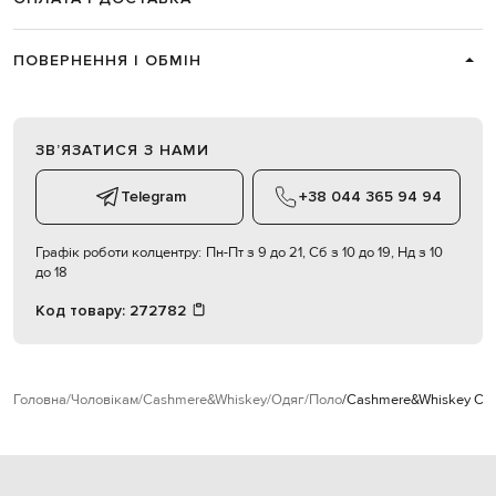
ПОВЕРНЕННЯ І ОБМІН
ЗВʼЯЗАТИСЯ З НАМИ
Telegram
+38 044 365 94 94
Графік роботи колцентру:
Пн-Пт з 9 до 21, Сб з 10 до 19, Нд з 10
до 18
Код товару:
272782
Головна
Чоловікам
Cashmere&Whiskey
Одяг
Поло
Cashmere&Whiskey Синє