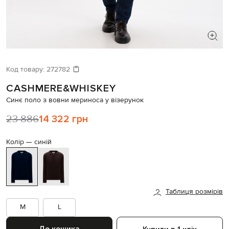
ШУКАЄТЕ НОВИЙ ОБРАЗ?
Давайте підберемо щось ще
Код товару:
272782
CASHMERE&WHISKEY
Схожі товари
Синє поло з вовни мериноса у візерунок
23 886
14 322 грн
Колір —
синій
Таблиця розмірів
M
L