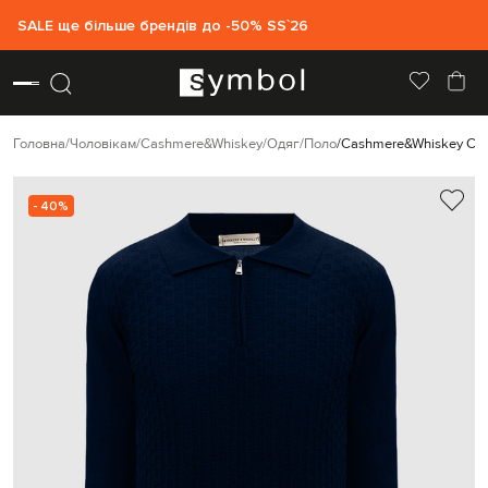
SALE ще більше брендів до -50% SS`26
Головна
Чоловікам
Cashmere&Whiskey
Одяг
Поло
Cashmere&Whiskey Синє
- 40%