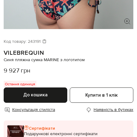
ШУКАЄТЕ НОВИЙ ОБРАЗ?
Давайте підберемо щось ще
Код товару:
243191
VILEBREQUIN
Схожі товари
Синя пляжна сумка MARINE з логотипом
9 927 грн
Остання одиниця
До кошика
Купити в 1 клік
Консультація стиліста
Наявність в бутиках
Сертифікати
Подарункові електронні сертифікати