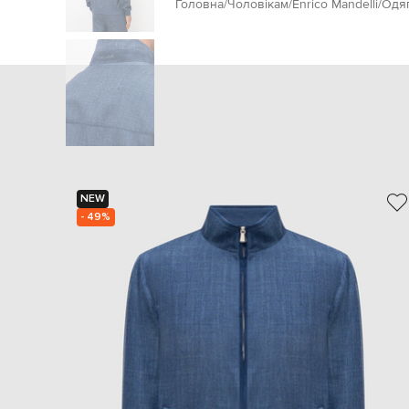
Головна
Чоловікам
Enrico Mandelli
Одя
NEW
- 49%