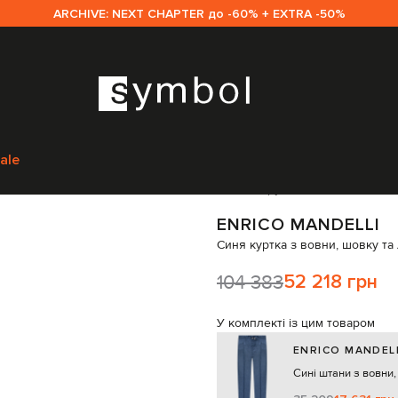
ARCHIVE: NEXT CHAPTER до -60% + EXTRA -50%
г
Верхній одяг
Куртки
Enrico Mandelli Синя куртка з вовни, шовку т
ale
Код товару:
335773
ENRICO MANDELLI
Синя куртка з вовни, шовку т
104 383
52 218 грн
У комплекті із цим товаром
ENRICO MANDEL
Сині штани з вовни,