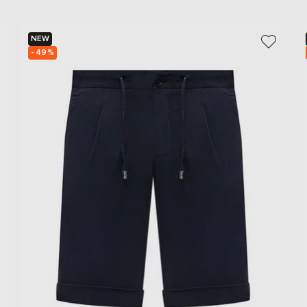
NEW
- 49%