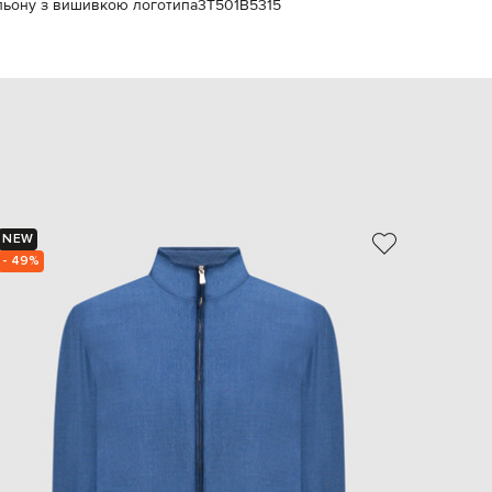
а льону з вишивкою логотипа
3T501B5315
EUR
Slovakia
€
EUR
Slovenia
€
EUR
Spain
€
EUR
Sweden
NEW
NEW
€
- 49%
- 49%
UAH
Ukraine
₴
EUR
Other
€