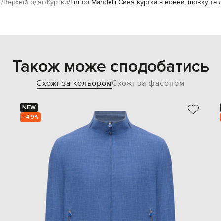
г
Верхній одяг
Куртки
Enrico Mandelli Синя куртка з вовни, шовку т
Також може сподобатись
Схожі за кольором
Схожі за фасоном
NEW
- 49%