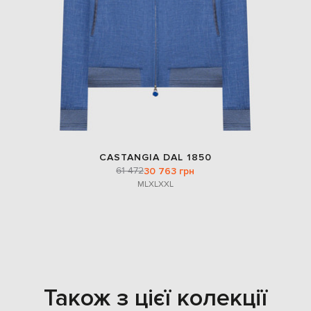
CASTANGIA DAL 1850
61 472
30 763 грн
M
L
XL
XXL
Також з цієї колекції