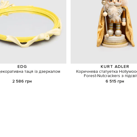
EDG
KURT ADLER
екоративна таця із дзеркалом
Коричнева статуетка Hollywoo
Forest-Nutcrackers з підсв
2 586 грн
6 515 грн