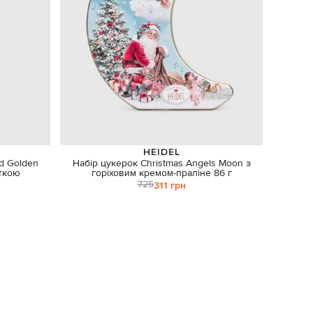
HEIDEL
d Golden
Набір цукерок Christmas Angels Moon з
іткою
горіховим кремом-праліне 86 г
725
311 грн