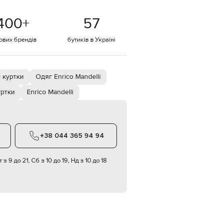
Italy
€
400
+
57
EUR
Latvia
€
тових брендів
бутиків в Україні
EUR
Lithuania
€
і куртки
Одяг Enrico Mandelli
EUR
Luxembourg
уртки
Enrico Mandelli
€
EUR
Netherlands
€
+38 044 365 94 94
PLN
Poland
zł
 з 9 до 21, Сб з 10 до 19, Нд з 10 до 18
EUR
Portugal
€
EUR
Romania
€