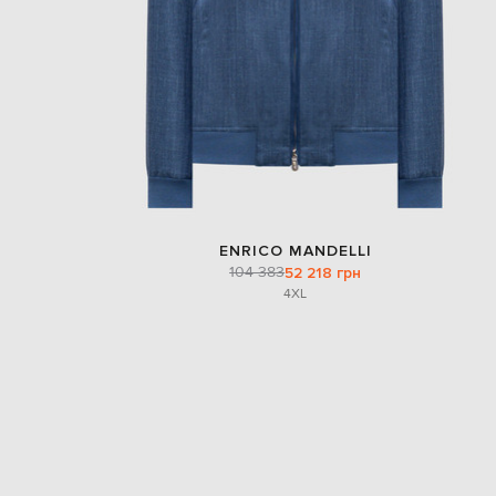
ENRICO MANDELLI
104 383
52 218 грн
4XL