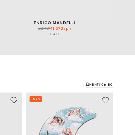
ENRICO MANDELLI
22 491
11 272 грн
XL
4XL
Дивитись всі
- 57%