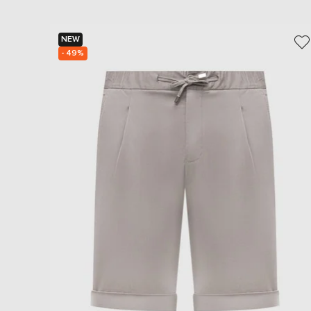
NEW
- 49%