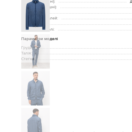
Кишені (зовнішні):
д
Кишені (внутрішні):
Догляд:
Підкладка деталей:
Зріст моделі:
Розмір на моделі:
Параметри моделі
Груди:
Талія:
Стегна: