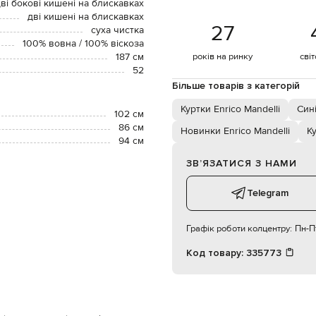
ві бокові кишені на блискавках
дві кишені на блискавках
27
суха чистка
100% вовна / 100% віскоза
187 см
років на ринку
сві
52
Більше товарів з категорій
Куртки Enrico Mandelli
Син
102 см
86 см
Новинки Enrico Mandelli
К
94 см
ЗВʼЯЗАТИСЯ З НАМИ
Telegram
Графік роботи колцентру:
Пн-Пт
Код товару:
335773