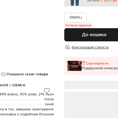
35 209
17 631 грн
56(4XL)
Остання одиниця
До кошика
Консультація стиліста
Сертифікати
Подарункові електро
Показати схожі товари
ННЯ І ОБМІН
49% вовна, 30% шовк, 21% льон
Італія
синій
па в тон, замшеве окантування
блискавка з подвійним бігунком