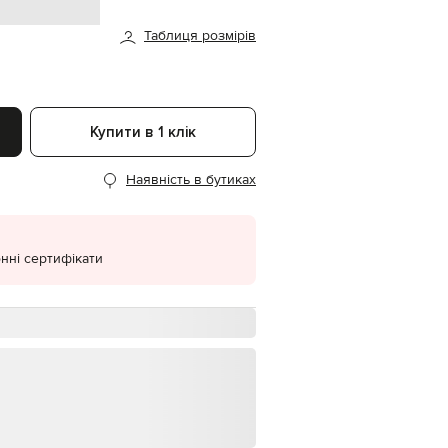
EUR
Таблиця розмірів
Denmark
€
EUR
Estonia
€
Купити в 1 клік
EUR
Finland
€
Наявність в бутиках
EUR
France
€
нні сертифікати
EUR
Germany
€
EUR
Greece
€
EUR
Hungary
€
EUR