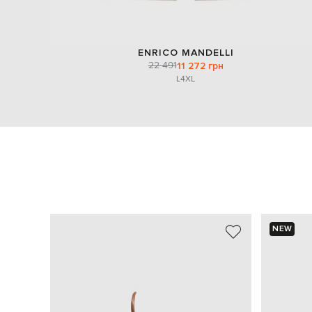
ENRICO MANDELLI
22 491
11 272 грн
L
4XL
NEW