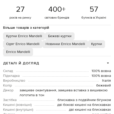
27
400
+
57
років на ринку
світових брендів
бутиків в Україні
Більше товарів з категорій
Куртки Enrico Mandelli
Бежеві куртки
Одяг Enrico Mandelli
Новинки Enrico Mandelli
Куртки
Enrico Mandelli
ДЕТАЛІ Й ДОГЛЯД
Склад
100% вовна
Підкладка
100% вовна
Виробництво
Італія
Колір
бежевий
Декор
замшеве окантування, замшева вставка з вишивкою
логотипа в тон
Застібка
блискавка з подвійним бігунком
Кишені (зовнішні)
дві бокові кишені на блискавках
Кишені (внутрішні)
дві кишені на блискавках