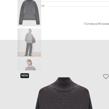
Зріст моделі:
Розмір на моделі:
Головна
Жінка
NEW