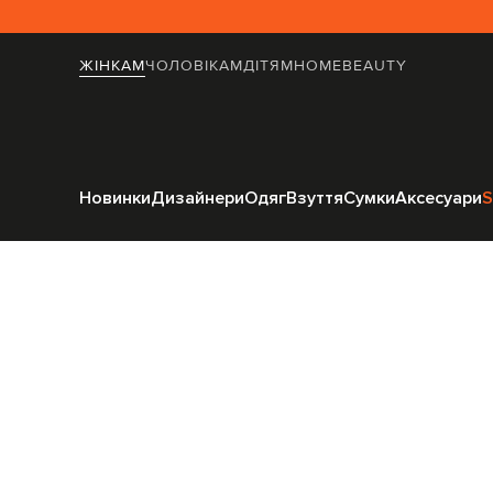
ЖІНКАМ
ЧОЛОВІКАМ
ДІТЯМ
HOME
BEAUTY
Головна
Жінка
Новинки
Дизайнери
Одяг
Взуття
Сумки
Аксесуари
S