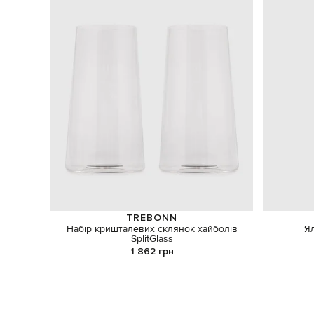
TREBONN
Набір кришталевих склянок хайболів
Я
SplitGlass
1 862 грн