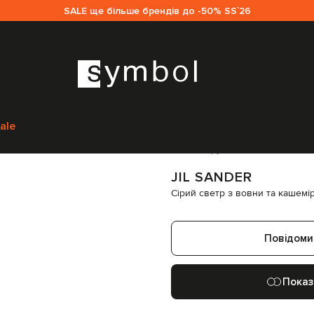
SALE ще більше брендів до -50% SS`26
м
Jil Sander
Одяг
Светри
Jil Sander Сірий светр з вовни та кашеміру
J
ale
Код товару:
263365
JIL SANDER
Сірий светр з вовни та кашемі
Повідоми
Показ