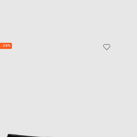
- 39%
- 40%