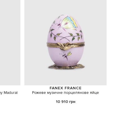
FANEX FRANCE
у Maduraï
Рожеве музичне порцелянове яйце
Зелене 
10 910 грн