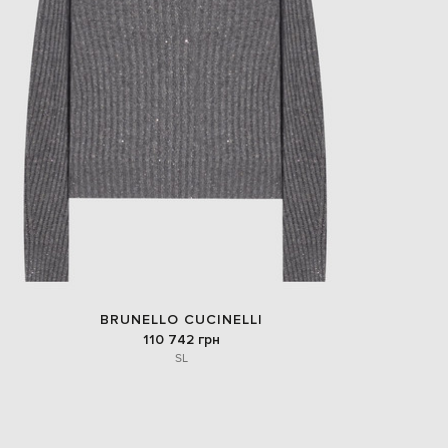
EUR
Slovakia
€
EUR
Slovenia
€
EUR
Spain
€
EUR
Sweden
€
UAH
Ukraine
₴
EUR
BRUNELLO CUCINELLI
Other
€
110 742 грн
S
L