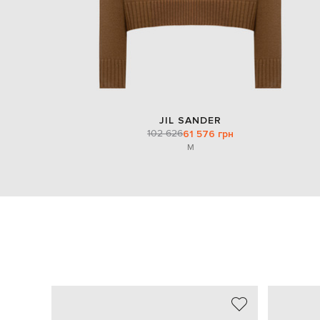
JIL SANDER
102 626
61 576 грн
M