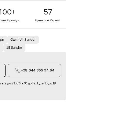
EUR
400
+
57
Denmark
€
тових брендів
бутиків в Україні
EUR
Estonia
€
EUR
три
Одяг Jil Sander
Finland
€
и
Jil Sander
EUR
France
€
EUR
+38 044 365 94 94
Germany
€
 з 9 до 21, Сб з 10 до 19, Нд з 10 до 18
EUR
Greece
€
EUR
Hungary
€
EUR