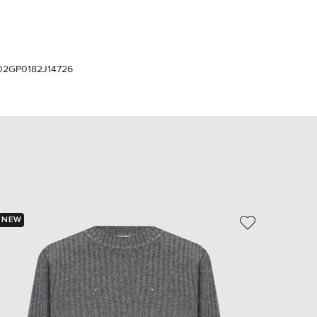
Italy
€
EUR
Latvia
€
02GP0182J14726
EUR
Lithuania
€
EUR
Luxembourg
€
EUR
Netherlands
€
PLN
Poland
NEW
- 40%
zł
EUR
Portugal
€
EUR
Romania
€