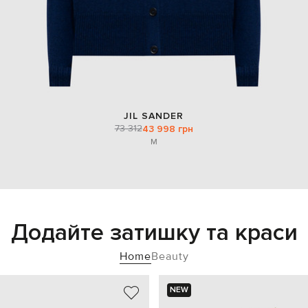
JIL SANDER
73 312
43 998 грн
M
Додайте затишку та краси
Home
Beauty
NEW