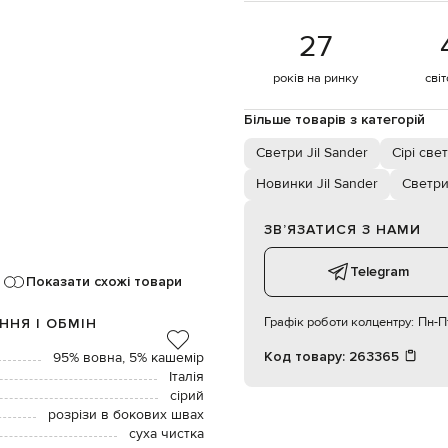
27
років на ринку
сві
Більше товарів з категорій
Светри Jil Sander
Сірі све
Новинки Jil Sander
Светр
ЗВʼЯЗАТИСЯ З НАМИ
Telegram
Показати схожі товари
Графік роботи колцентру:
Пн-Пт
ННЯ І ОБМІН
Код товару:
263365
95% вовна, 5% кашемір
Італія
сірий
розрізи в бокових швах
суха чистка