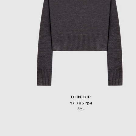
DONDUP
17 786 грн
S
M
L