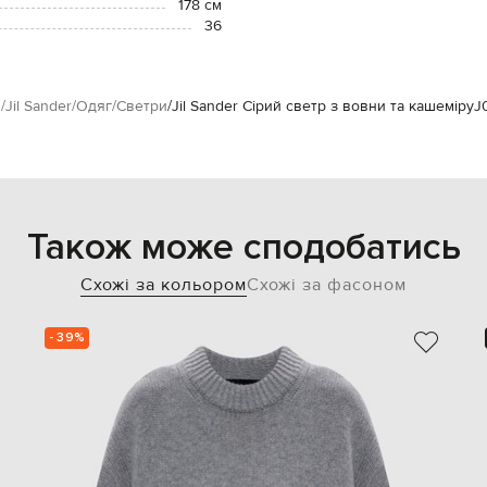
178 см
36
м
Jil Sander
Одяг
Светри
Jil Sander Сірий светр з вовни та кашеміру
J
Також може сподобатись
Схожі за кольором
Схожі за фасоном
- 39%