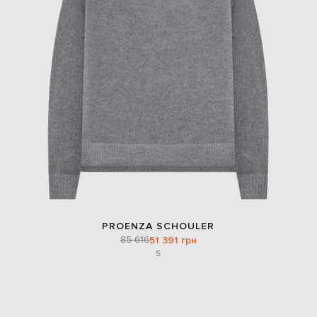
PROENZA SCHOULER
85 616
51 391 грн
S