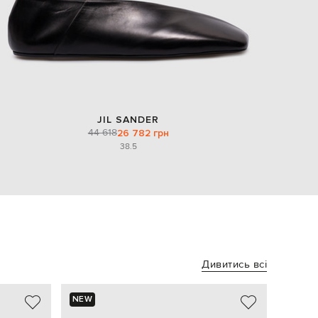
JIL SANDER
44 618
26 782 грн
38.5
Дивитись всі
NEW
NEW