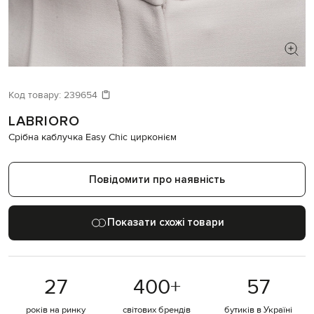
ШУКАЄТЕ НОВИЙ ОБРАЗ?
Давайте підберемо щось ще
Код товару:
239654
LABRIORO
Схожі товари
Срібна каблучка Easy Chic цирконієм
Повідомити про наявність
Показати схожі товари
27
400
+
57
років на ринку
світових брендів
бутиків в Україні