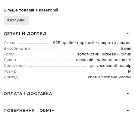
Більше товарів з категорій
Каблучки
ДЕТАЛІ Й ДОГЛЯД
Склад
925 проби / цирконій / покриття / емаль
Виробництво
Італія
Колір
золотистий, рожевий, білий
Декор
цирконій, емалеве покриття
Додатково
регульований розмір
Розмір
M
Догляд
спеціалізована чистка
ОПЛАТА І ДОСТАВКА
ПОВЕРНЕННЯ І ОБМІН
ЗВʼЯЗАТИСЯ З НАМИ