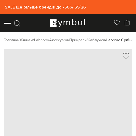
SALE ще більше брендів до -50% SS`26
Головна
Жінкам
Labrioro
Аксесуари
Прикраси
Каблучки
Labrioro Срібна 