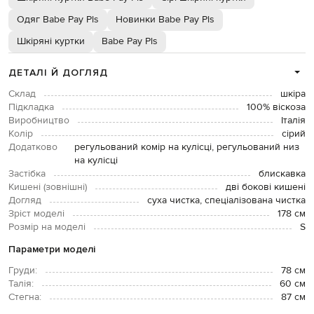
Одяг Babe Pay Pls
Новинки Babe Pay Pls
Шкіряні куртки
Babe Pay Pls
ДЕТАЛІ Й ДОГЛЯД
Склад
шкіра
Підкладка
100% віскоза
Виробництво
Італія
Колір
сірий
Додатково
регульований комір на кулісці, регульований низ
на кулісці
Застібка
блискавка
Кишені (зовнішні)
дві бокові кишені
Догляд
суха чистка, спеціалізована чистка
Зріст моделі
178 см
Розмір на моделі
S
Параметри моделі
Груди:
78 см
Талія:
60 см
Стегна:
87 см