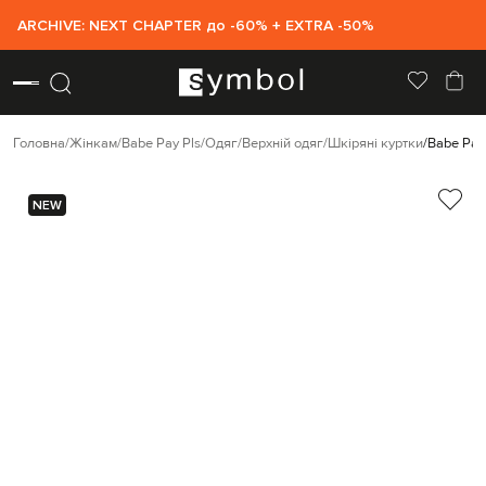
ARCHIVE: NEXT CHAPTER до -60% + EXTRA -50%
Головна
Жінкам
Babe Pay Pls
Одяг
Верхній одяг
Шкіряні куртки
Babe Pay
NEW