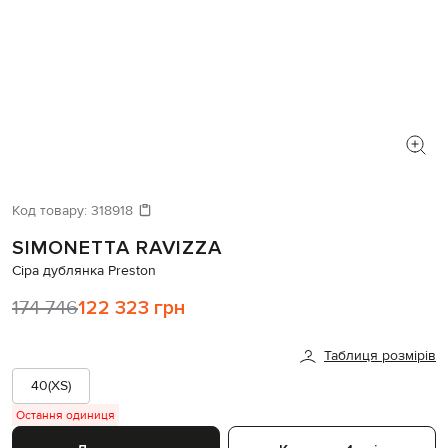
Код товару:
318918
SIMONETTA RAVIZZA
Сіра дублянка Preston
174 746
122 323 грн
Таблиця розмірів
40(XS)
Остання одиниця