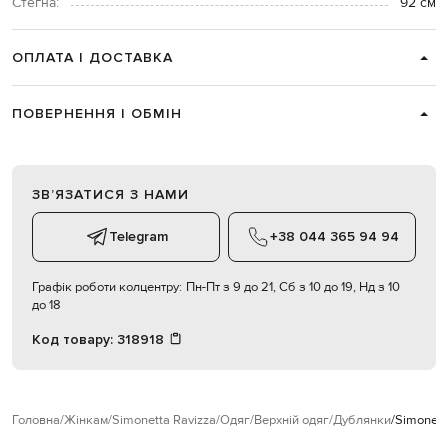
Стегна:
92 см
ОПЛАТА І ДОСТАВКА
ПОВЕРНЕННЯ І ОБМІН
ЗВʼЯЗАТИСЯ З НАМИ
Telegram
+38 044 365 94 94
Графік роботи колцентру:
Пн-Пт з 9 до 21, Сб з 10 до 19, Нд з 10
до 18
Код товару:
318918
Головна
Жінкам
Simonetta Ravizza
Одяг
Верхній одяг
Дублянки
Simonett