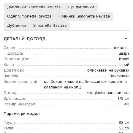
Дублянки Simonetta Ravizza
Сірі дублянки
Одяг Simonetta Ravizza
Новинки Simonetta Ravizza
Дублянки
Simonetta Ravizza
ДЕТАЛІ Й ДОГЛЯД
Склад
ширлінг
Підкладка
шкіра
Виробництво
Італія
Колір
сірий
Додатково
блискавки на рукавах
Застібка
блискавка
Кишені (зовнішні)
дві бокові кишені на блискавках, кишеня з
клапаном на кнопці
Догляд
спеціалізована чистка
Зріст моделі
178 см
Розмір на моделі
40
Параметри моделі
Груди:
83 см
Талія:
63 см