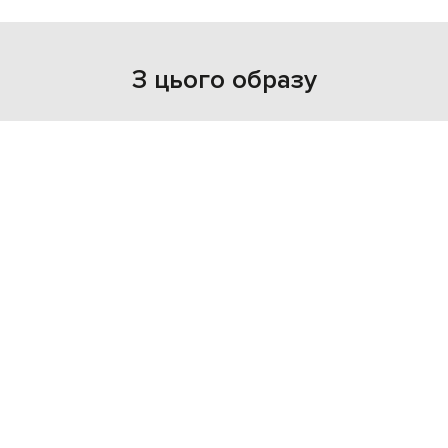
З цього образу
NEW
- 50%
KHAITE
144 760
72 380 грн
one size