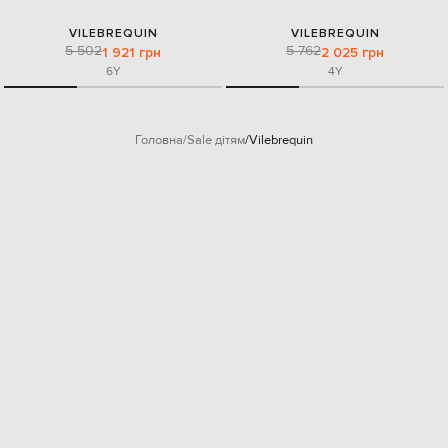
VILEBREQUIN
VILEBREQUIN
5 502
5 762
1 921 грн
2 025 грн
6Y
4Y
Головна
Sale дітям
Vilebrequin