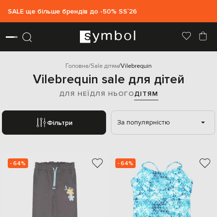
SALE ще більше брендів до -50% SS`26
Головна
Sale дітям
Vilebrequin
Vilebrequin sale для дітей
ДЛЯ НЕЇ
ДЛЯ НЬОГО
ДІТЯМ
За популярністю
Фільтри
- 64%
- 64%