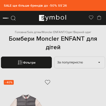
SALE ще більше брендів до -50% SS`26
Головна
Sale дітям
Moncler ENFANT
Одяг
Верхній одяг
Бомбери Moncler ENFANT для
дітей
За популярністю
Фільтри
- 40%