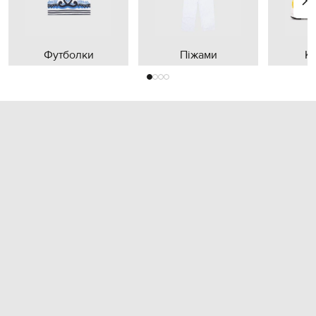
Футболки
Піжами
К