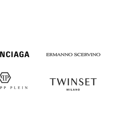
Italy
€
EUR
Latvia
€
EUR
Lithuania
€
EUR
Luxembourg
€
EUR
Netherlands
€
PLN
Poland
zł
EUR
Portugal
€
EUR
Romania
€