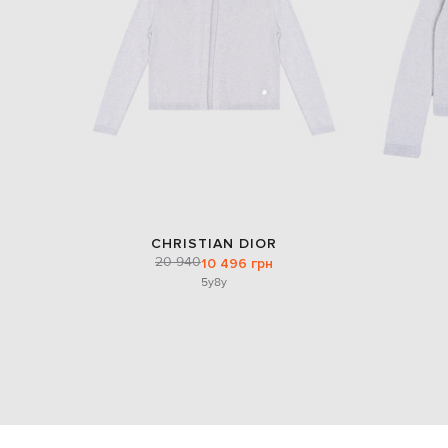
CHRISTIAN DIOR
20 940
10 496 грн
5y
8y