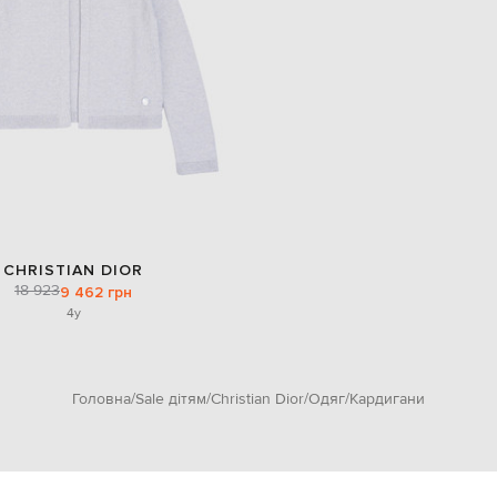
CHRISTIAN DIOR
18 923
9 462 грн
4y
Головна
Sale дітям
Christian Dior
Одяг
Кардигани