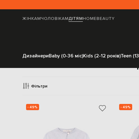
ЖІНКАМ
ЧОЛОВІКАМ
ДІТЯМ
HOME
BEAUTY
Дизайнери
Baby (0-36 міс)
Kids (2-12 років)
Teen (13
Ка
Фільтри
- 49%
- 49%