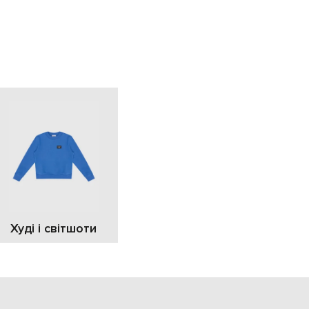
EUR
Slovakia
€
EUR
Slovenia
€
EUR
Spain
€
EUR
Sweden
€
UAH
Ukraine
₴
EUR
Other
Худі і світшоти
€