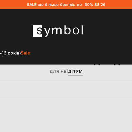
SALE ще більше брендів до -50% SS`26
Головна
Sale дітям
Balmain
Одяг
Комбінезони
-16 років)
Sale
омбінезони Balmain для діт
ДЛЯ НЕЇ
ДІТЯМ