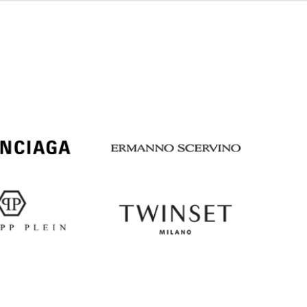
Italy
€
EUR
Latvia
€
EUR
Lithuania
€
EUR
Luxembourg
€
EUR
Netherlands
€
PLN
Poland
zł
EUR
Portugal
€
EUR
Romania
€