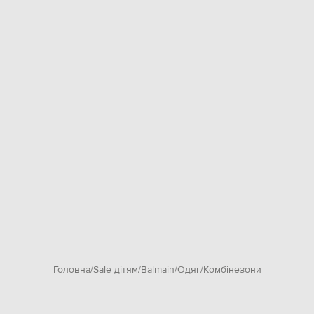
Головна
Sale дітям
Balmain
Одяг
Комбінезони