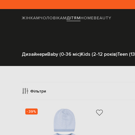
ЖІНКАМ
ЧОЛОВІКАМ
ДІТЯМ
HOME
BEAUTY
Дизайнери
Baby (0-36 міс)
Kids (2-12 років)
Teen (13
К
Фільтри
- 39%