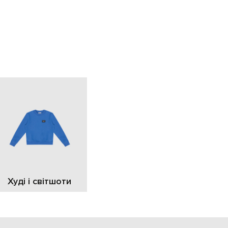
EUR
Slovakia
€
EUR
Slovenia
€
EUR
Spain
€
EUR
Sweden
€
UAH
Ukraine
₴
EUR
Other
€
Худі і світшоти