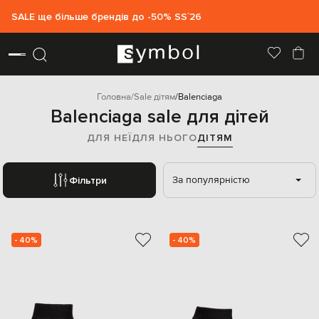
SALE ще більше брендів до -50% SS`26
Головна
Sale дітям
Balenciaga
Balenciaga sale для дітей
ДЛЯ НЕЇ
ДЛЯ НЬОГО
ДІТЯМ
За популярністю
Фільтри
- 40%
- 40%