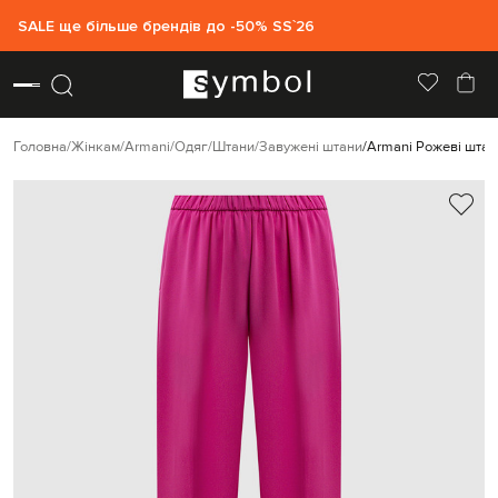
SALE ще більше брендів до -50% SS`26
Головна
Жінкам
Armani
Одяг
Штани
Завужені штани
Armani Рожеві штан