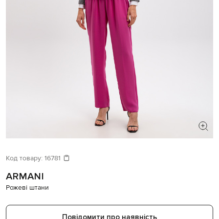
ШУКАЄТЕ НОВИЙ ОБРАЗ?
Давайте підберемо щось ще
Код товару:
16781
ARMANI
Схожі товари
Рожеві штани
Повідомити про наявність