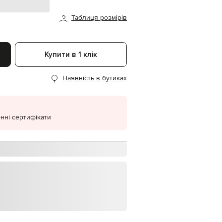
EUR
Таблиця розмірів
Denmark
€
EUR
Estonia
Купити в 1 клік
€
EUR
Наявність в бутиках
Finland
€
EUR
France
€
нні сертифікати
EUR
Germany
€
EUR
Greece
€
EUR
Hungary
€
EUR