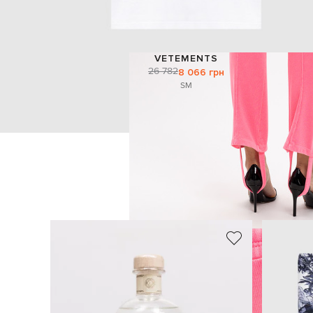
VETEMENTS
26 782
8 066 грн
S
M