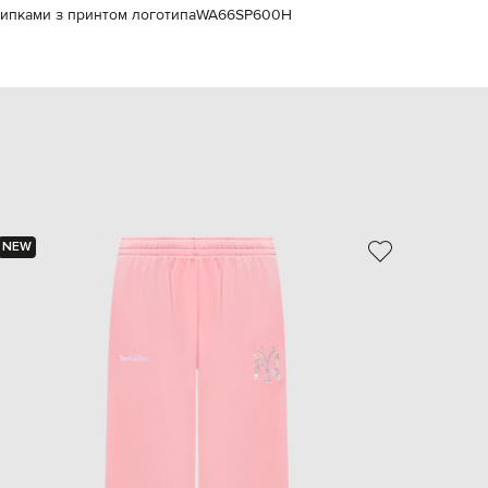
рипками з принтом логотипа
WA66SP600H
EUR
Slovakia
€
EUR
Slovenia
€
EUR
Spain
€
EUR
Sweden
€
NEW
- 69%
UAH
Ukraine
₴
EUR
Other
€