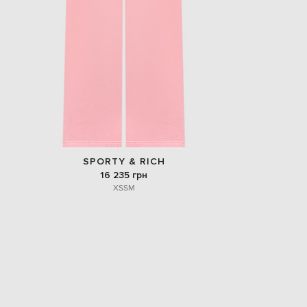
SPORTY & RICH
16 235 грн
XS
S
M