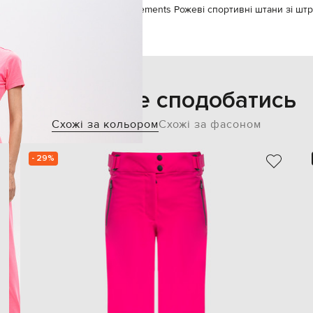
вний одяг
Спортивні штани
Vetements Рожеві спортивні штани зі шт
Також може сподобатись
Схожі за кольором
Схожі за фасоном
- 29%