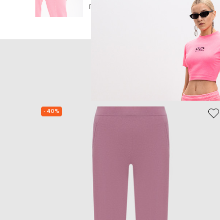
Головна
Жінкам
Vetements
Одяг
Спорти
- 40%