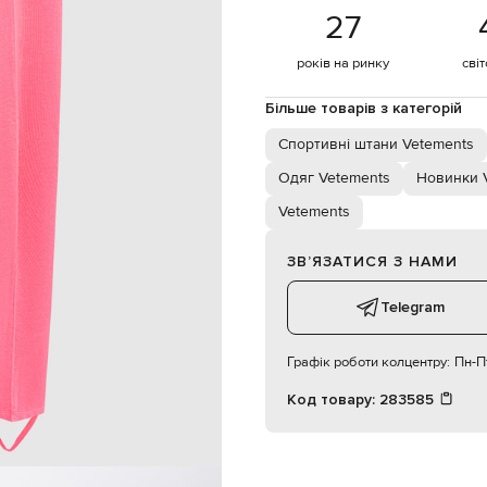
еластичний пояс на шнурку
27
ручне або машинне прання
180 см
років на ринку
сві
XS
Більше товарів з категорій
83
Спортивні штани Vetements
57
87
Одяг Vetements
Новинки 
Vetements
ЗВʼЯЗАТИСЯ З НАМИ
Telegram
Графік роботи колцентру:
Пн-Пт
Код товару:
283585