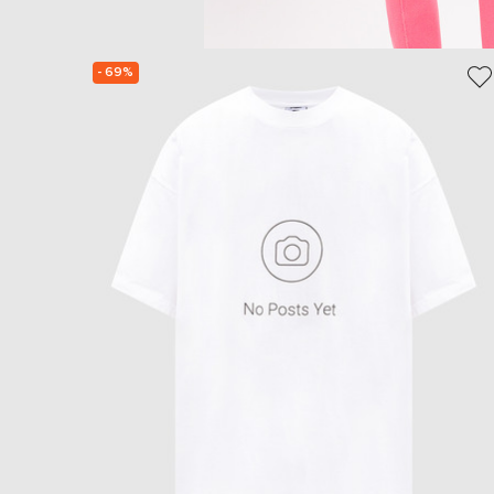
- 69%