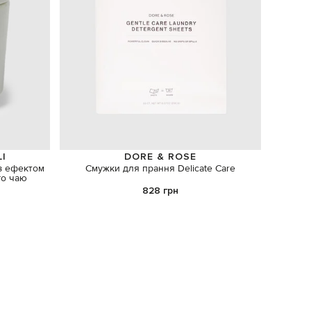
LI
DORE & ROSE
 з ефектом
Смужки для прання Delicate Care
Набір 
го чаю
828 грн