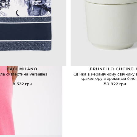
BACI MILANO
BRUNELLO CUCINEL
іла скатертина Versailles
Свічка в керамічному свічнику
кракелюру з ароматом біло
8 532 грн
50 822 грн