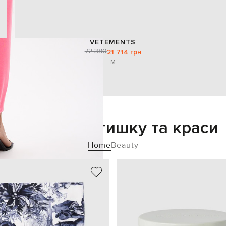
VETEMENTS
72 380
21 714 грн
M
Додайте затишку та краси
Home
Beauty