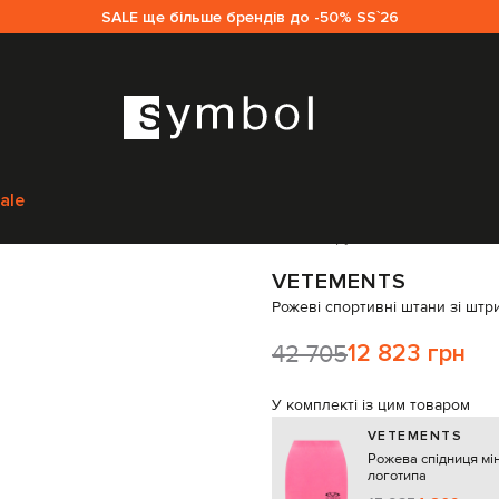
SALE ще більше брендів до -50% SS`26
вний одяг
Спортивні штани
Vetements Рожеві спортивні штани зі шт
ale
Код товару:
283585
VETEMENTS
Рожеві спортивні штани зі штр
42 705
12 823 грн
У комплекті із цим товаром
VETEMENTS
Рожева спідниця мін
логотипа