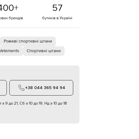
Italy
400
+
57
€
EUR
тових брендів
бутиків в Україні
Latvia
€
EUR
Lithuania
Рожеві спортивні штани
€
Vetements
Спортивні штани
EUR
Luxembourg
€
EUR
Netherlands
€
+38 044 365 94 94
PLN
Poland
zł
 з 9 до 21, Сб з 10 до 19, Нд з 10 до 18
EUR
Portugal
€
EUR
Romania
€