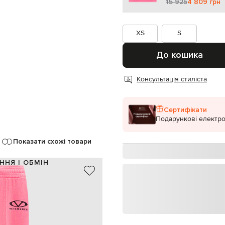
15 925
4 809 грн
XS
S
До кошика
Консультація стиліста
Сертифікати
Подарункові електро
Показати схожі товари
ННЯ І ОБМІН
100% бавовна
Португалія
рожевий, чорний
нт логотипа, декоративні рядки
штрипки