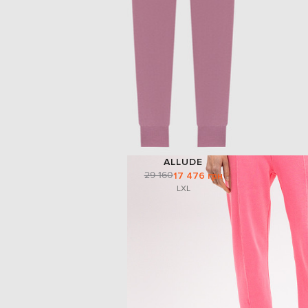
ALLUDE
29 160
17 476 грн
L
XL