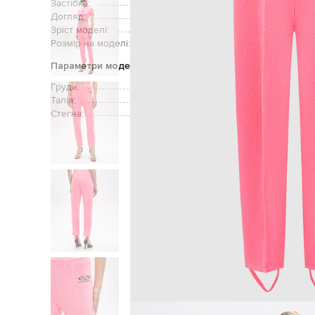
Застібка:
Догляд:
Зріст моделі:
Розмір на моделі:
Параметри моделі
Груди:
Талія:
Стегна: