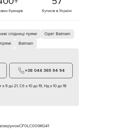
400
+
57
Italy
€
тових брендів
бутиків в Україні
EUR
Latvia
€
еві спідниці прямі
Одяг Balmain
EUR
Lithuania
€
 прямі
Balmain
EUR
Luxembourg
€
+38 044 365 94 94
EUR
Netherlands
€
 з 9 до 21, Сб з 10 до 19, Нд з 10 до 18
PLN
Poland
zł
EUR
Portugal
€
візерунок
CF0LC009KG41
EUR
Romania
€