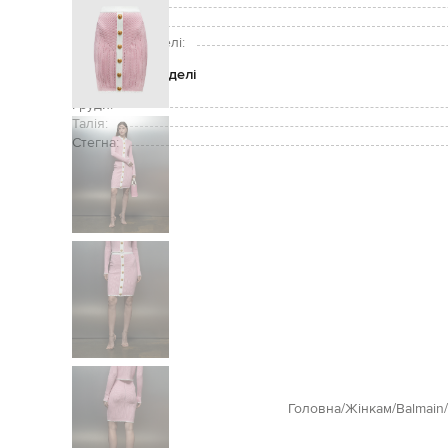
Догляд:
Зріст моделі:
Розмір на моделі:
Параметри моделі
Груди:
Талія:
Стегна:
Головна
Жінкам
Balmain