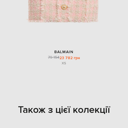
BALMAIN
79 154
23 782 грн
XS
Також з цієї колекції