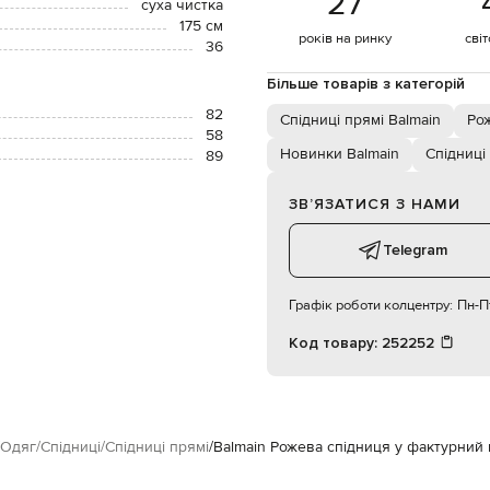
27
суха чистка
175 см
років на ринку
сві
36
Більше товарів з категорій
82
Спідниці прямі Balmain
Рож
58
Новинки Balmain
Спідниці
89
ЗВʼЯЗАТИСЯ З НАМИ
Telegram
Графік роботи колцентру:
Пн-Пт
Код товару:
252252
Одяг
Спідниці
Спідниці прямі
Balmain Рожева спідниця у фактурний 