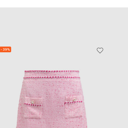
EUR
Slovakia
€
EUR
Slovenia
€
EUR
Spain
€
- 39%
NEW
- 49%
EUR
Sweden
€
UAH
Ukraine
₴
EUR
Other
€