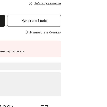
Таблиця розмірів
EUR
Denmark
€
Купити в 1 клік
EUR
Estonia
€
Наявність в бутиках
EUR
Finland
€
EUR
нні сертифікати
France
€
EUR
Germany
€
EUR
Greece
€
EUR
Hungary
€
EUR