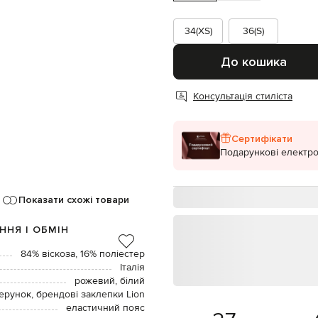
34(XS)
36(S)
До кошика
Консультація стиліста
Сертифікати
Подарункові електро
Показати схожі товари
ННЯ І ОБМІН
84% віскоза, 16% поліестер
Італія
рожевий, білий
ерунок, брендові заклепки Lion
еластичний пояс