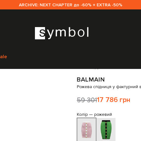
ARCHIVE: NEXT CHAPTER до -60% + EXTRA -50%
Одяг
Спідниці
Спідниці прямі
Balmain Рожева спідниця у фактурний 
ale
Код товару:
252252
BALMAIN
Рожева спідниця у фактурний 
59 301
17 786 грн
Колір —
рожевий