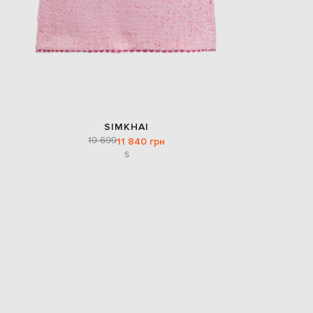
SIMKHAI
19 699
11 840 грн
S