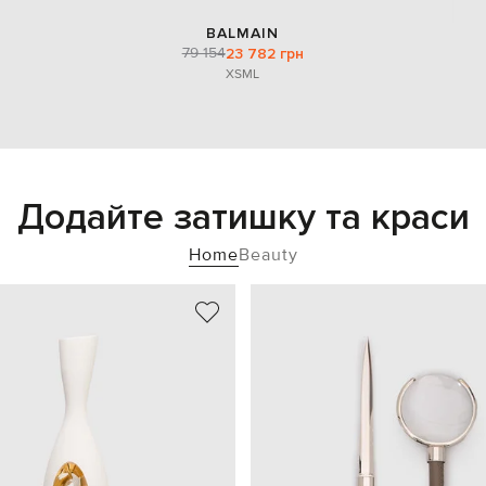
BALMAIN
79 154
23 782 грн
XS
M
L
Додайте затишку та краси
Home
Beauty