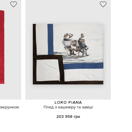
LORO PIANA
ізерунком
Плед з кашеміру та замші
Музи
203 958 грн