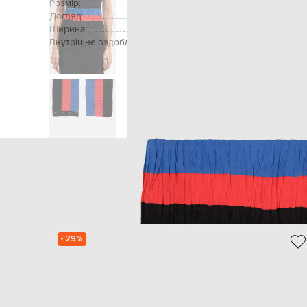
Розмір:
Догляд:
Ширина:
Внутрішнє оздоблення:
Головн
- 29%