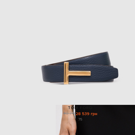
TOM FORD
40 741
28 539 грн
75