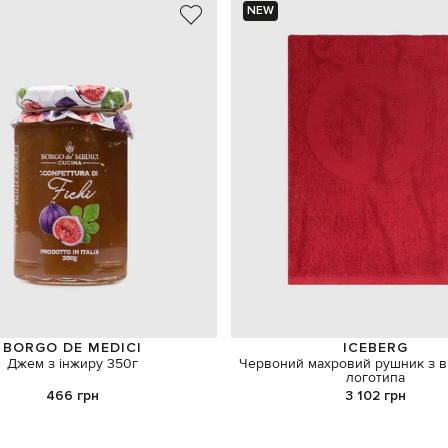
NEW
BORGO DE MEDICI
ICEBERG
Джем з інжиру 350г
Червоний махровий рушник з в
логотипа
466 грн
3 102 грн