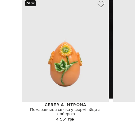
NEW
ШУКАЄТЕ НОВИЙ ОБРАЗ?
CERERIA INTRONA
Давайте підберемо щось ще
Помаранчева свічка у формі яйця з
герберою
4 551 грн
Схожі товари