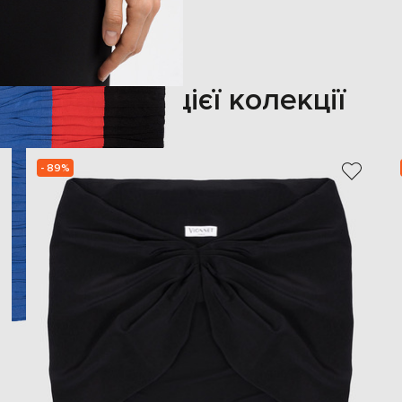
Також з цієї колекції
- 89%