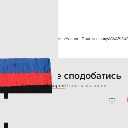
42
суха чистка
12 см
100% шовк
а
Жінкам
Vionnet
Аксесуари
Ремені
Vionnet Пояс із шовку
ACVAP1300
Також може сподобатись
Схожі за кольором
Схожі за фасоном