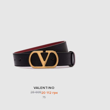
EUR
Slovakia
€
EUR
Slovenia
€
EUR
Spain
€
EUR
Sweden
€
UAH
Ukraine
₴
EUR
Other
€
VALENTINO
28 695
20 112 грн
75