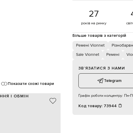
27
років на ринку
сві
Більше товарів з категорій
Ремені Vionnet
Різнобарвн
Sale Vionnet
Ремені
Vio
ЗВʼЯЗАТИСЯ З НАМИ
Telegram
Показати схожі товари
Графік роботи колцентру:
Пн-Пт
ННЯ І ОБМІН
Код товару:
73944
100% шовк
Італія
синій, червоний, чорний
принт смужка
кнопки