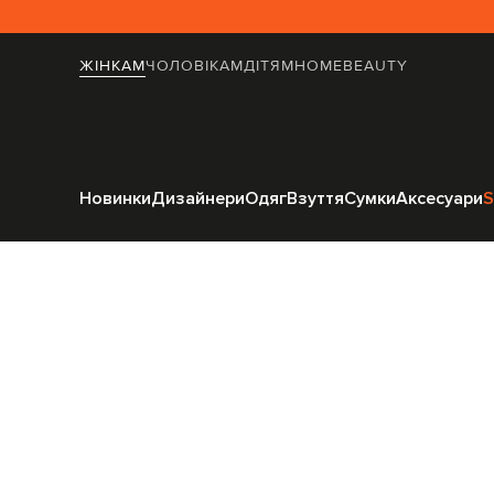
ЖІНКАМ
ЧОЛОВІКАМ
ДІТЯМ
HOME
BEAUTY
Головн
Новинки
Дизайнери
Одяг
Взуття
Сумки
Аксесуари
S