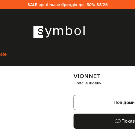
SALE ще більше брендів до -50% SS`26
а
Жінкам
Vionnet
Аксесуари
Ремені
Vionnet Пояс із шовку
ACVAP1300
ale
Код товару:
73944
VIONNET
Пояс із шовку
Повідоми
Показ