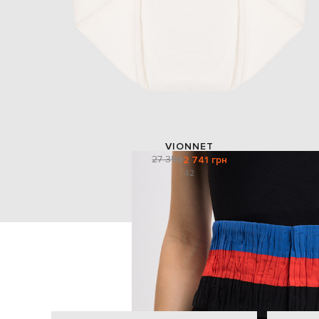
VIONNET
27 350
2 741 грн
42