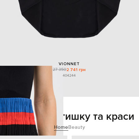
VIONNET
27 350
2 741 грн
40
42
44
Додайте затишку та краси
Home
Beauty