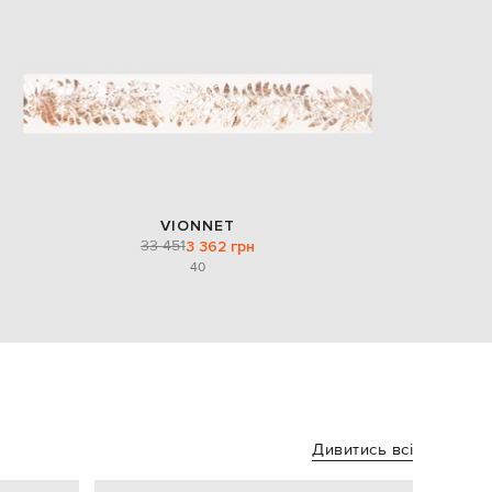
VIONNET
33 451
3 362 грн
40
Дивитись всі