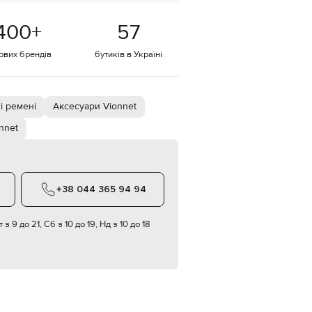
EUR
400
+
57
Denmark
€
тових брендів
бутиків в Україні
EUR
Estonia
€
EUR
і ремені
Аксесуари Vionnet
Finland
€
nnet
EUR
France
€
EUR
+38 044 365 94 94
Germany
€
 з 9 до 21, Сб з 10 до 19, Нд з 10 до 18
EUR
Greece
€
EUR
Hungary
€
EUR