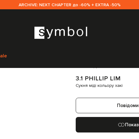
ARCHIVE: NEXT CHAPTER до -60% + EXTRA -50%
hillip Lim
Одяг
Сукні
Повсякденні сукні
3.1 Phillip Lim Сукня міді кольо
ale
Код товару:
328683
3.1 PHILLIP LIM
Сукня міді кольору хакі
Повідоми
Показ