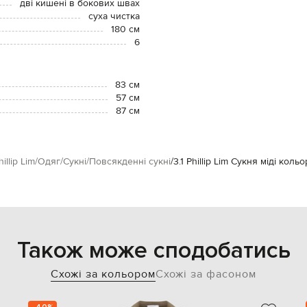
дві кишені в бокових швах
суха чистка
180 см
6
83 см
57 см
87 см
hillip Lim
Одяг
Сукні
Повсякденні сукні
3.1 Phillip Lim Сукня міді кольо
Також може сподобатись
Схожі за кольором
Схожі за фасоном