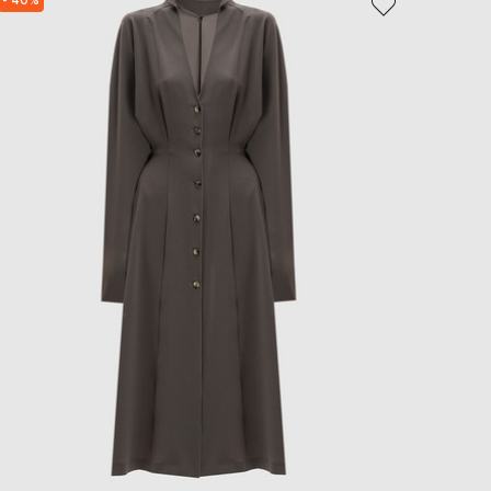
- 40%
NEW
EUR
- 49%
Slovakia
€
EUR
Slovenia
€
EUR
Spain
€
EUR
Sweden
€
UAH
Ukraine
₴
EUR
Other
€