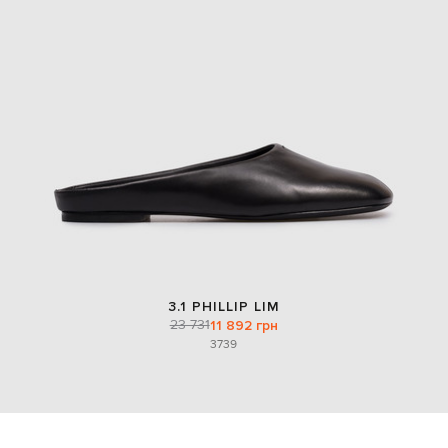
3.1 PHILLIP LIM
23 731
11 892 грн
37
39