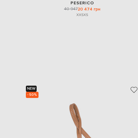
PESERICO
40 947
20 474 грн
XXS
XS
NEW
- 50%