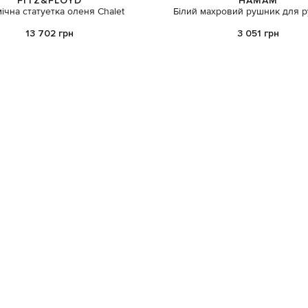
FITZ&FLOYD
HAMAM
ічна статуетка оленя Chalet
Білий махровий рушник для 
13 702 грн
3 051 грн