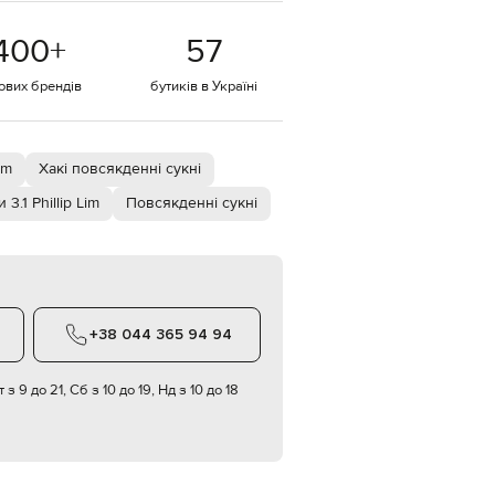
EUR
400
+
57
Denmark
€
тових брендів
бутиків в Україні
EUR
Estonia
€
EUR
im
Хакі повсякденні сукні
Finland
€
3.1 Phillip Lim
Повсякденні сукні
EUR
France
€
EUR
Germany
€
+38 044 365 94 94
EUR
Greece
€
 з 9 до 21, Сб з 10 до 19, Нд з 10 до 18
EUR
Hungary
€
EUR