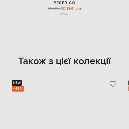
PESERICO
50 357
30 194 грн
XXS
L
Також з цієї колекції
NEW
- 49%