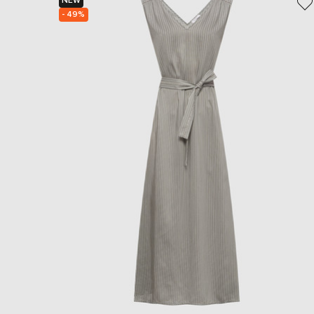
NEW
- 49%