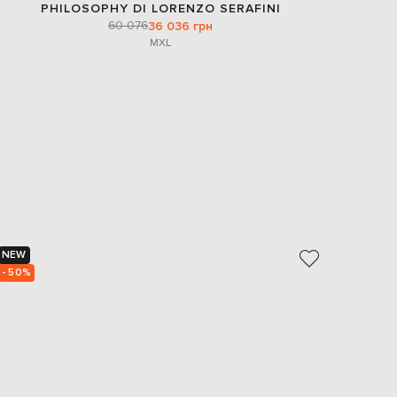
PHILOSOPHY DI LORENZO SERAFINI
60 076
36 036 грн
M
XL
NEW
NEW
- 50%
- 50%