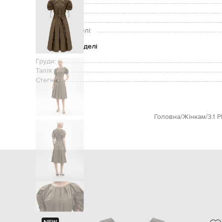
Кишені:
Догляд:
Зріст моделі:
Розмір на моделі:
Параметри моделі
Груди:
Талія:
Стегна:
Головна
Жінкам
3.1 P