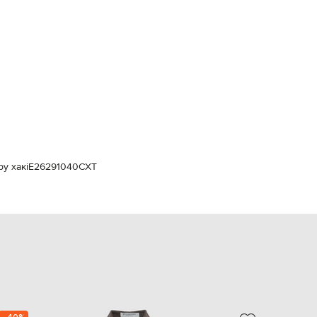
Italy
€
EUR
Latvia
€
EUR
Lithuania
€
EUR
Luxembourg
€
EUR
ру хакі
E26291040CXT
Netherlands
€
PLN
Poland
zł
EUR
Portugal
€
EUR
Romania
€