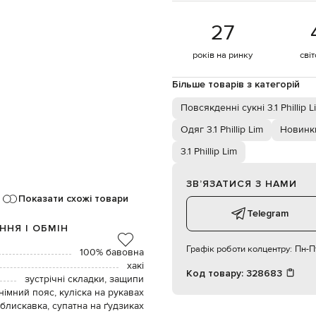
27
років на ринку
сві
Більше товарів з категорій
Повсякденні сукні 3.1 Phillip L
Одяг 3.1 Phillip Lim
Новинки 
3.1 Phillip Lim
ЗВʼЯЗАТИСЯ З НАМИ
Показати схожі товари
Telegram
ННЯ І ОБМІН
Графік роботи колцентру:
Пн-Пт
100% бавовна
хакі
Код товару:
328683
зустрічні складки, защипи
німний пояс, куліска на рукавах
 блискавка, супатна на ґудзиках