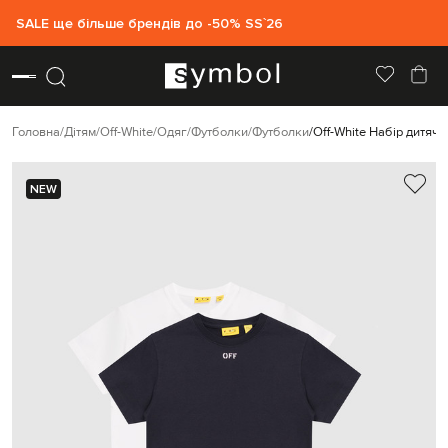
SALE ще більше брендів до -50% SS`26
Головна
Дітям
Off-White
Одяг
Футболки
Футболки
Off-White Набір дитяч
NEW