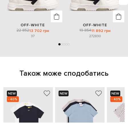
OFF-WHITE
OFF-WHITE
22 852
19 854
13 702 грн
11 892 грн
37
27
28
30
Також може сподобатись
NEW
NEW
NEW
- 40%
- 40%