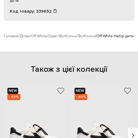
до 18
Код товару:
339652
Головна
Дітям
Off-White
Одяг
Футболки
Футболки
Off-White Набір дитяч
Також з цієї колекції
NEW
NEW
- 40%
- 40%