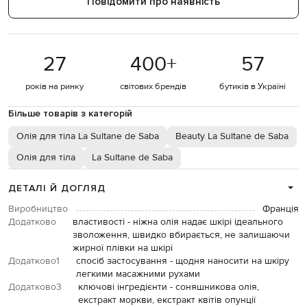
Повідомити про наявність
27
400
+
57
років на ринку
світових брендів
бутиків в Україні
Більше товарів з категорій
Олія для тіла La Sultane de Saba
Beauty La Sultane de Saba
Олія для тіла
La Sultane de Saba
ДЕТАЛІ Й ДОГЛЯД
Виробництво
Франція
Додатково
властивості - ніжна олія надає шкірі ідеального
зволоження, швидко вбирається, не залишаючи
жирної плівки на шкірі
Додатково1
спосіб застосування - щодня наносити на шкіру
легкими масажними рухами
Додатково3
ключові інгредієнти - соняшникова олія,
екстракт моркви, екстракт квітів опунції