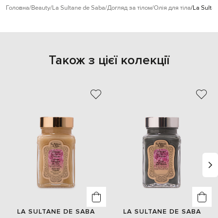
Головна
Beauty
La Sultane de Saba
Догляд за тілом
Олія для тіла
La Sulta
Також з цієї колекції
LA SULTANE DE SABA
LA SULTANE DE SABA