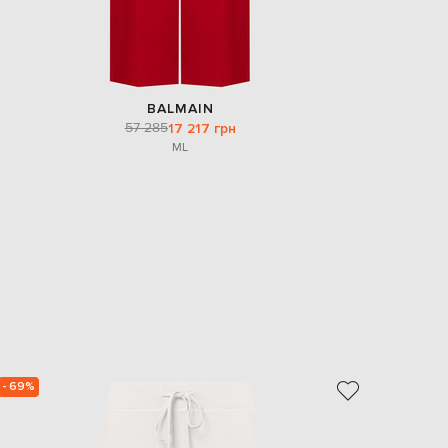
BALMAIN
57 285
17 217 грн
M
L
- 69%
- 69%