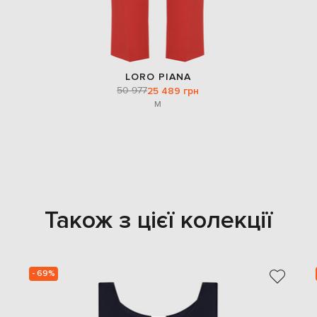
LORO PIANA
50 977
25 489 грн
M
Також з цієї колекції
- 69%