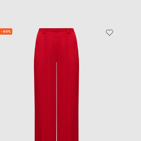
EUR
Slovakia
€
EUR
Slovenia
- 69%
- 30%
€
EUR
Spain
€
EUR
Sweden
€
UAH
Ukraine
₴
EUR
Other
€