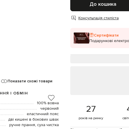
До кошика
Консультація стиліста
Сертифікати
Подарункові електро
Показати схожі товари
ННЯ І ОБМІН
100% вовна
27
червоний
еластичний пояс
років на ринку
сві
дві кишені в бокових швах
ручне прання, суха чистка