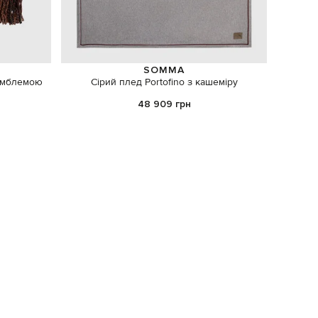
SOMMA
 емблемою
Сірий плед Portofino з кашеміру
Біла
48 909 грн