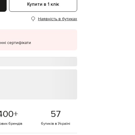
Купити в 1 клік
EUR
Denmark
€
Наявність в бутиках
EUR
Estonia
€
нні сертифікати
EUR
Finland
€
EUR
France
€
EUR
Germany
€
EUR
Greece
€
400
+
57
EUR
Hungary
€
тових брендів
бутиків в Україні
EUR