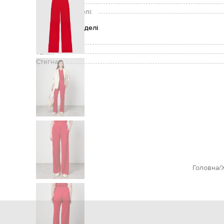
Зріст моделі:
Розмір на моделі:
Параметри моделі
Груди:
Талія:
Стегна:
Головна