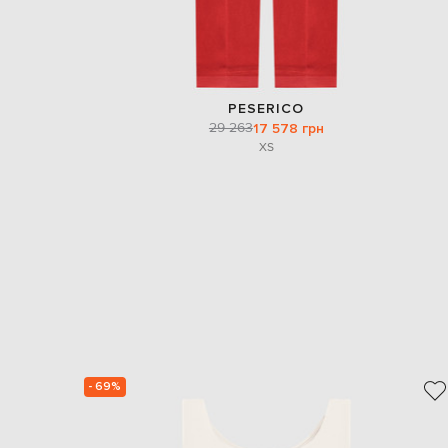
PESERICO
29 263
17 578 грн
XS
- 69%