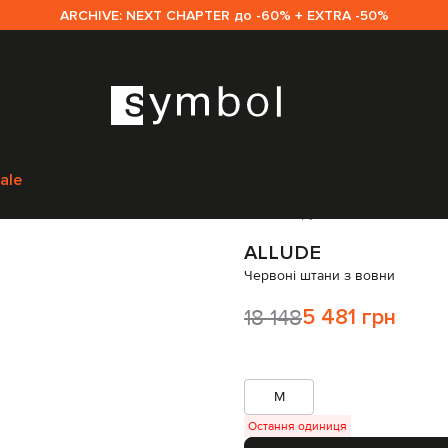
ARCHIVE: NEXT CHAPTER до -60% + EXTRA -50%
Жінкам
Allude
Одяг
Штани
Прямі штани
Allude Червоні штани з вовн
ale
Код товару:
251484
ALLUDE
Червоні штани з вовни
18 148
5 481 грн
M
Остання одиниця