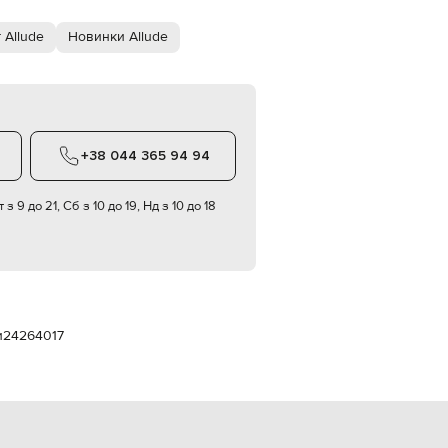
Italy
€
 Allude
Новинки Allude
EUR
Latvia
€
EUR
Lithuania
€
+38 044 365 94 94
EUR
Luxembourg
€
 з 9 до 21, Сб з 10 до 19, Нд з 10 до 18
EUR
Netherlands
€
PLN
Poland
zł
и
24264017
EUR
Portugal
€
EUR
Romania
€