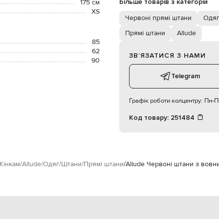
Більше товарів з категорій
175 см
XS
Червоні прямі штани
Одяг
Прямі штани
Allude
85
62
ЗВʼЯЗАТИСЯ З НАМИ
90
Telegram
Графік роботи колцентру:
Пн-Пт
Код товару:
251484
Жінкам
Allude
Одяг
Штани
Прямі штани
Allude Червоні штани з вовн