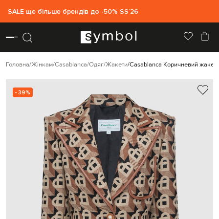
SALE ще більше брендів до -50% SS`26
Головна
Жінкам
Casablanca
Одяг
Жакети
Casablanca Коричневий жакет з
- 39%