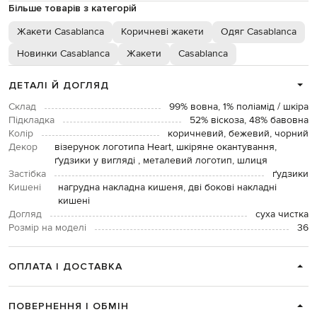
Більше товарів з категорій
Жакети Casablanca
Коричневі жакети
Одяг Casablanca
Новинки Casablanca
Жакети
Casablanca
ДЕТАЛІ Й ДОГЛЯД
Склад
99% вовна, 1% поліамід / шкіра
Підкладка
52% віскоза, 48% бавовна
Колір
коричневий, бежевий, чорний
Декор
візерунок логотипа Heart, шкіряне окантування,
ґудзики у вигляді , металевий логотип, шлиця
Застібка
ґудзики
Кишені
нагрудна накладна кишеня, дві бокові накладні
кишені
Догляд
суха чистка
Розмір на моделі
36
ОПЛАТА І ДОСТАВКА
ПОВЕРНЕННЯ І ОБМІН