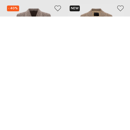
- 40%
NEW
BRUNELLO CUCINELLI
DONDUP
178 728
107 227 грн
47 772 грн
XL
S
M
Також з цієї колекції