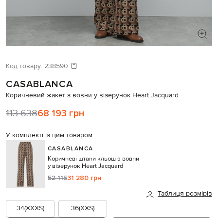
ШУКАЄТЕ НОВИЙ ОБРАЗ?
Давайте підберемо щось ще
Код товару:
238590
CASABLANCA
Схожі товари
Коричневий жакет з вовни у візерунок Heart Jacquard
113 638
68 193 грн
У комплекті із цим товаром
CASABLANCA
Коричневі штани кльош з вовни
у візерунок Heart Jacquard
52 115
31 280 грн
Таблиця розмірів
34(XXXS)
36(XXS)