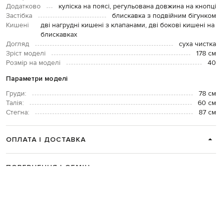
Додатково
куліска на поясі, регульована довжина на кнопці
Застібка
блискавка з подвійним бігунком
Кишені
дві нагрудні кишені з клапанами, дві бокові кишені на
блискавках
Догляд
суха чистка
Зріст моделі
178 см
Розмір на моделі
40
Параметри моделі
Груди:
78 см
Талія:
60 см
Стегна:
87 см
ОПЛАТА І ДОСТАВКА
ПОВЕРНЕННЯ І ОБМІН
ЗВʼЯЗАТИСЯ З НАМИ