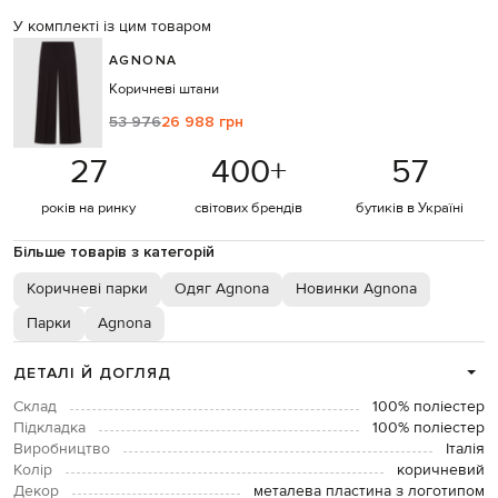
У комплекті із цим товаром
AGNONA
Коричневі штани
53 976
26 988 грн
27
400
+
57
років на ринку
світових брендів
бутиків в Україні
Більше товарів з категорій
Коричневі парки
Одяг Agnona
Новинки Agnona
Парки
Agnona
ДЕТАЛІ Й ДОГЛЯД
Склад
100% поліестер
Підкладка
100% поліестер
Виробництво
Італія
Колір
коричневий
Декор
металева пластина з логотипом