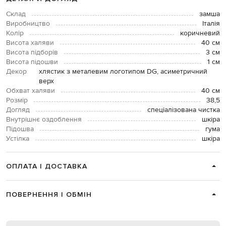
Склад
замша
Виробництво
Італія
Колір
коричневий
Висота халяви
40 см
Висота підборів
3 см
Висота підошви
1 см
Декор
хлястик з металевим логотипом DG, асиметричний
верх
Обхват халяви
40 см
Розмір
38,5
Догляд
спеціалізована чистка
Внутрішнє оздоблення
шкіра
Підошва
гума
Устілка
шкіра
ОПЛАТА І ДОСТАВКА
ПОВЕРНЕННЯ І ОБМІН