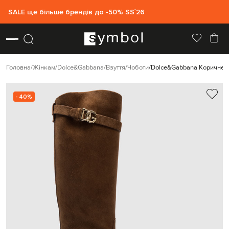
SALE ще більше брендів до -50% SS`26
Головна
Жінкам
Dolce&Gabbana
Взуття
Чоботи
Dolce&Gabbana Коричневі
- 40%