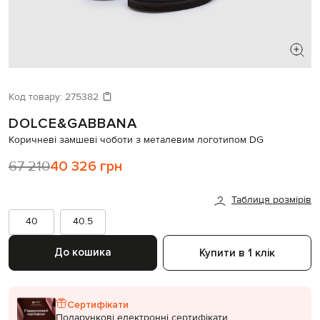
ШУКАЄТЕ НОВИЙ ОБРАЗ?
Давайте підберемо щось ще
Код товару:
275382
DOLCE&GABBANA
Схожі товари
Коричневі замшеві чоботи з металевим логотипом DG
67 210
40 326 грн
Таблиця розмірів
40
40.5
До кошика
Купити в 1 клік
Сертифікати
Подарункові електронні сертифікати